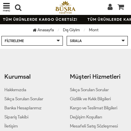
menü
TÜM ÜRÜNLERDE KARGO ÜCRETSİZ!
TÜM ÜRÜNLERDE KAR
Anasayfa
Dış Giyim
Mont
FILTRELEME
SIRALA
Kurumsal
Müşteri Hizmetleri
Hakkımızda
Sıkça Sorulan Sorular
Sıkça Sorulan Sorular
Gizlilik ve Kvkk Bilgileri
Banka Hesaplarımız
Kargo ve Teslimat Bilgileri
Sipariş Takibi
Değişim Koşulları
İletişim
Mesafeli Satış Sözleşmesi