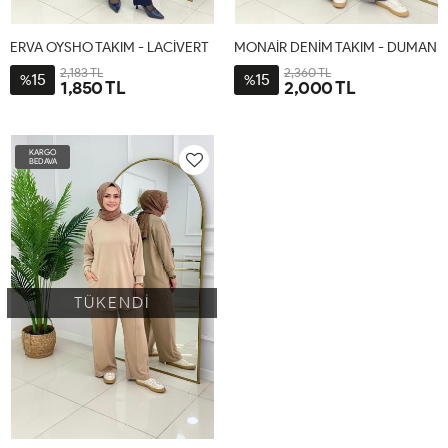
ERVA OYSHO TAKIM - LACİVERT
MONAİR DENİM TAKIM - DUMAN
2,183 TL
2,360 TL
15
15
%
%
1,850 TL
2,000 TL
1-
2-
2-
3-
4-
1-
38-
44-
44-
48-
52-
38-
KARGO
40-
46-
46
50
54
40-
BEDAVA
42
48
42
TÜKENDİ