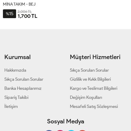
MİNA TAKIM - BEJ
2,006 TL
15
%
1,700 TL
1-
2-
38-
44-
40-
46-
42
48
Kurumsal
Müşteri Hizmetleri
Hakkımızda
Sıkça Sorulan Sorular
Sıkça Sorulan Sorular
Gizlilik ve Kvkk Bilgileri
Banka Hesaplarımız
Kargo ve Teslimat Bilgileri
Sipariş Takibi
Değişim Koşulları
İletişim
Mesafeli Satış Sözleşmesi
Sosyal Medya