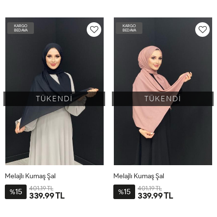
STD
STD
KARGO
KARGO
BEDAVA
BEDAVA
TÜKENDİ
TÜKENDİ
Melajlı Kumaş Şal
Melajlı Kumaş Şal
401.19 TL
401.19 TL
15
15
%
%
339.99 TL
339.99 TL
STD
STD