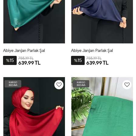
Abiye Janjan Parlak Şal
Abiye Janjan Parlak Şal
755.19 TL
755.19 TL
15
15
%
%
639.99 TL
639.99 TL
STD
STD
KARGO
KARGO
BEDAVA
BEDAVA