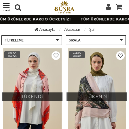
menü
M ÜRÜNLERDE KARGO ÜCRETSİZ!
TÜM ÜRÜNLERDE KARGO 
Anasayfa
Aksesuar
Şal
FILTRELEME
SIRALA
KARGO
KARGO
BEDAVA
BEDAVA
TÜKENDİ
TÜKENDİ