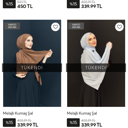
531 TL
401.19 TL
15
15
%
%
450 TL
339.99 TL
STD
STD
KARGO
KARGO
BEDAVA
BEDAVA
TÜKENDİ
TÜKENDİ
Melajlı Kumaş Şal
Melajlı Kumaş Şal
401.19 TL
401.19 TL
15
15
%
%
339.99 TL
339.99 TL