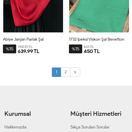
Abiye Janjan Parlak Şal
1732 İpeksi Viskon Şal Benetton
755.19 TL
531 TL
15
15
%
%
639.99 TL
450 TL
STD
STD
1
2
Kurumsal
Müşteri Hizmetleri
Hakkımızda
Sıkça Sorulan Sorular