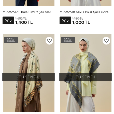
MRW2617 Chale Omuz Şalı Mercan
MRW2618 Mixi Omuz Şalı Pudra
1,652 TL
1,180 TL
15
15
%
%
1,400 TL
1,000 TL
STD
STD
KARGO
KARGO
BEDAVA
BEDAVA
TÜKENDİ
TÜKENDİ