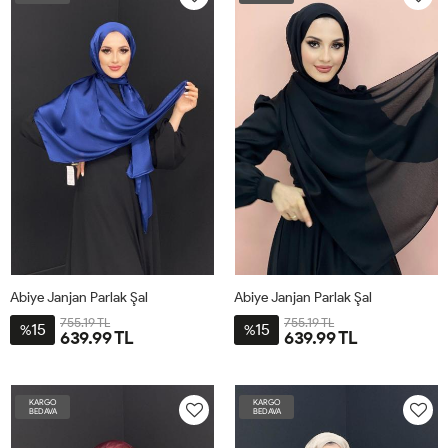
Abiye Janjan Parlak Şal
Abiye Janjan Parlak Şal
755.19 TL
755.19 TL
15
15
%
%
639.99 TL
639.99 TL
STD
STD
KARGO
KARGO
BEDAVA
BEDAVA