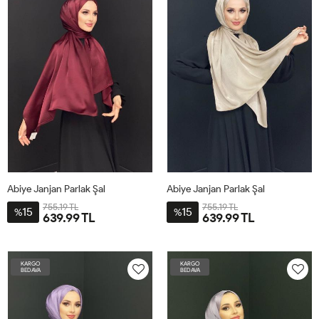
Abiye Janjan Parlak Şal
Abiye Janjan Parlak Şal
755.19 TL
755.19 TL
15
15
%
%
639.99 TL
639.99 TL
STD
STD
KARGO
KARGO
BEDAVA
BEDAVA