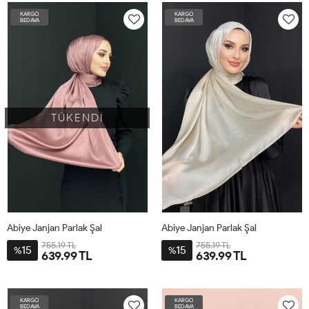
KARGO
KARGO
BEDAVA
BEDAVA
TÜKENDİ
Abiye Janjan Parlak Şal
Abiye Janjan Parlak Şal
755.19 TL
755.19 TL
15
15
%
%
639.99 TL
639.99 TL
STD
STD
KARGO
KARGO
BEDAVA
BEDAVA