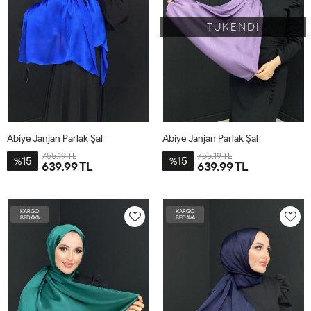
TÜKENDİ
Abiye Janjan Parlak Şal
Abiye Janjan Parlak Şal
755.19 TL
755.19 TL
15
15
%
%
639.99 TL
639.99 TL
STD
STD
KARGO
KARGO
BEDAVA
BEDAVA