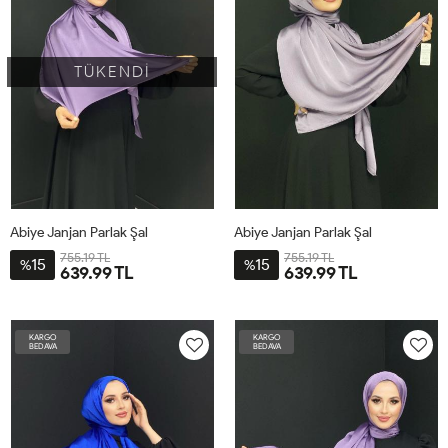
TÜKENDİ
Abiye Janjan Parlak Şal
Abiye Janjan Parlak Şal
755.19 TL
755.19 TL
15
15
%
%
639.99 TL
639.99 TL
STD
STD
KARGO
KARGO
BEDAVA
BEDAVA