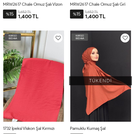
MRW2617 Chale Omuz Şalı Vizon
MRW2617 Chale Omuz Şalı Gri
1,652 TL
1,652 TL
15
15
%
%
1,400 TL
1,400 TL
STD
STD
KARGO
KARGO
BEDAVA
BEDAVA
TÜKENDİ
1732 İpeksi Viskon Şal Kırmızı
Pamuklu Kumaş Şal