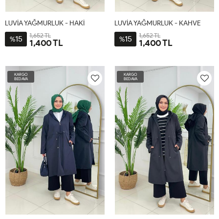
LUVİA YAĞMURLUK - HAKİ
LUVİA YAĞMURLUK - KAHVE
1,652 TL
1,652 TL
15
15
%
%
1,400 TL
1,400 TL
2-
3-
4-
1-
2-
3-
4-
1-
44-
48-
52-
38-
44-
48-
52-
38-
KARGO
KARGO
46
50
54
40-
46
50
54
40-
BEDAVA
BEDAVA
42
42