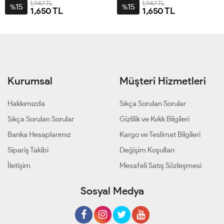
1,947 TL
1,947 TL
15
15
%
%
1,650 TL
1,650 TL
42
44
46
48
42
44
46
48
50
52
Kurumsal
Müşteri Hizmetleri
Hakkımızda
Sıkça Sorulan Sorular
Sıkça Sorulan Sorular
Gizlilik ve Kvkk Bilgileri
Banka Hesaplarımız
Kargo ve Teslimat Bilgileri
Sipariş Takibi
Değişim Koşulları
İletişim
Mesafeli Satış Sözleşmesi
Sosyal Medya