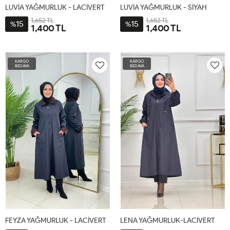
LUVİA YAĞMURLUK - LACİVERT
LUVİA YAĞMURLUK - SİYAH
1,652 TL
1,652 TL
15
15
%
%
1,400 TL
1,400 TL
2-
3-
4-
1-
2-
3-
4-
1-
44-
48-
52-
38-
44-
48-
52-
38-
KARGO
KARGO
46
50
54
40-
46
50
54
40-
BEDAVA
BEDAVA
42
42
FEYZA YAĞMURLUK - LACİVERT
LENA YAĞMURLUK-LACİVERT