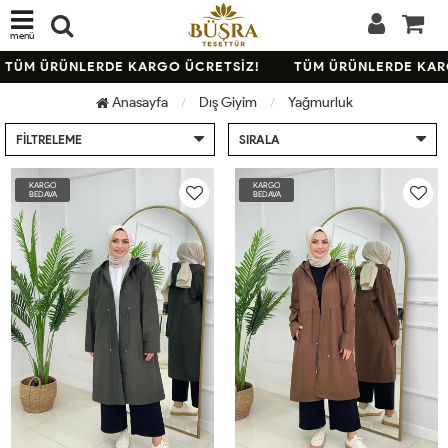
menü
TÜM ÜRÜNLERDE KARGO ÜCRETSİZ!
TÜM ÜRÜNLERDE KARG
Anasayfa
Dış Giyim
Yağmurluk
FILTRELEME
SIRALA
KARGO
KARGO
BEDAVA
BEDAVA