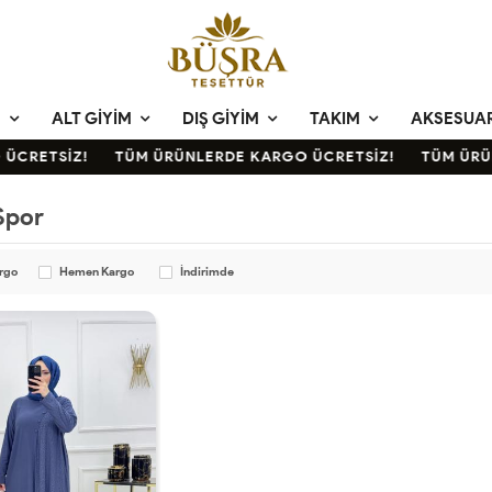
M
ALT GIYIM
DIŞ GIYIM
TAKIM
AKSESUA
ÜCRETSİZ!
TÜM ÜRÜNLERDE KARGO ÜCRETSİZ!
TÜM ÜRÜ
Spor
argo
Hemen Kargo
İndirimde