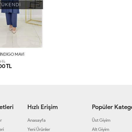
TÜKENDİ
-İNDİGO MAVİ
0 TL
00 TL
1-
2-
38-
46-
40-
48-
42-
50-
44
52
tleri
Hızlı Erişim
Popüler Katego
ar
Anasayfa
Üst Giyim
eri
Yeni Ürünler
Alt Giyim