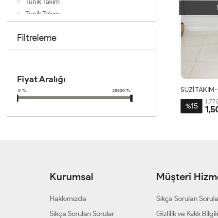
Tunik Takım
Tunik Takım
Filtreleme
Fiyat Aralığı
SUZİ TAKIM
0
TL
25530
TL
1,77
15
%
1,5
Kurumsal
Müşteri Hizme
Hakkımızda
Sıkça Sorulan Sorul
Sıkça Sorulan Sorular
Gizlilik ve Kvkk Bilgil