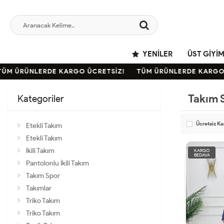
YENILER
ÜST GIYI
ÜM ÜRÜNLERDE KARGO ÜCRETSİZ!
TÜM ÜRÜNLERDE KARGO 
Takım 
Kategoriler
Ücretsiz K
Etekli Takım
Etekli Takım
İkili Takım
KARGO
BEDAVA
Pantolonlu İkili Takım
Takım Spor
Takımlar
Triko Takım
Triko Takım