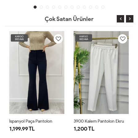
Çok Satan Ürünler
KARGO
KARGO
BEDAVA
BEDAVA
TÜKENDİ
3900 Kalem Pantolon Ekru
250273 Beli Lastikli Salaş Pantolon Siyah
1,200 TL
1,000 TL