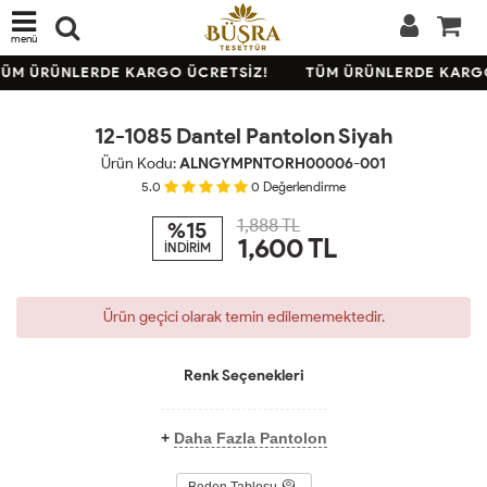
menü
TÜKENDİ
ÜM ÜRÜNLERDE KARGO ÜCRETSİZ!
TÜM ÜRÜNLERDE KARGO
KARGO
BEDAVA
12-1085 Dantel Pantolon Siyah
Ürün Kodu:
ALNGYMPNTORH00006-001
5.0
0
Değerlendirme
1,888 TL
%15
1,600
TL
İNDİRİM
Ürün geçici olarak temin edilememektedir.
Renk Seçenekleri
+
Daha Fazla Pantolon
Beden Tablosu