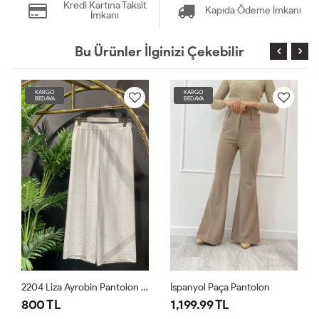
Kredi Kartına Taksit
Kapıda Ödeme İmkanı
İmkanı
Bu Ürünler İlginizi Çekebilir
KARGO
KARGO
BEDAVA
BEDAVA
İspanyol Paça Pantolon
2204 Liza Ayrobin Pantolon Bej
1,199.99 TL
800 TL