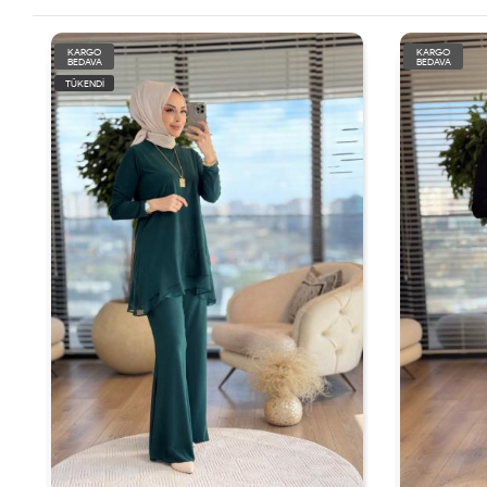
KARGO
KARGO
BEDAVA
BEDAVA
TÜKENDİ