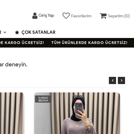
Giriş Yap
Favorilerim
Sepetim [
0
]
R
ÇOK SATANLAR
 KARGO ÜCRETSİZ!
TÜM ÜRÜNLERDE KARGO ÜCRETSİZ!
T
rar deneyin.
KARGO
BEDAVA