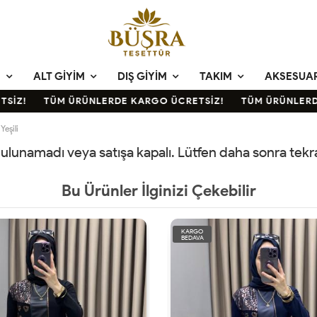
M
ALT GIYIM
DIŞ GIYIM
TAKIM
AKSESUA
İZ!
TÜM ÜRÜNLERDE KARGO ÜCRETSİZ!
TÜM ÜRÜNLERDE
Yeşili
 bulunamadı veya satışa kapalı. Lütfen daha sonra tek
Bu Ürünler İlginizi Çekebilir
KARGO
BEDAVA