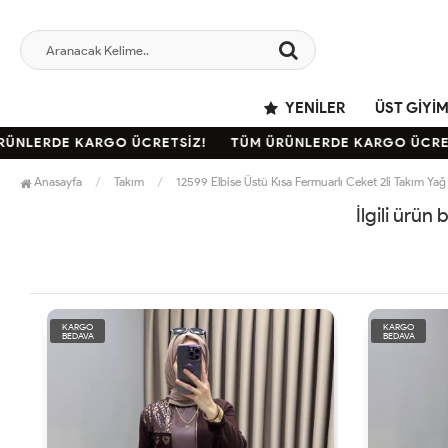
YENILER
ÜST GIYI
NLERDE KARGO ÜCRETSİZ!
TÜM ÜRÜNLERDE KARGO ÜCRETS
Anasayfa
Takım
12599 Elbise Üstü Kısa Fermuarlı Ceket 2li Takım Yağ 
İlgili ürün
KARGO
KARGO
BEDAVA
BEDAVA