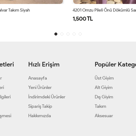
lvar Takım Siyah
1,500 TL
tleri
Hızlı Erişim
Popüler Katego
ar
Anasayfa
Üst Giyim
eri
Yeni Ürünler
Alt Giyim
gileri
İndirimdeki Ürünler
Dış Giyim
Sipariş Takip
Takım
eşmesi
Hakkımızda
Aksesuar