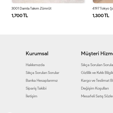
25602 Gofre Sol Omuz Boncuk İşli 3lü Takım Siyah
3001 Damla Takım Zümrüt
4197 Tokyo Şa
1,700 TL
1,300 TL
Kurumsal
Müşteri Hizme
Hakkımızda
Sıkça Sorulan Sorul
Sıkça Sorulan Sorular
Gizlilik ve Kvkk Bilgil
Banka Hesaplarımız
Kargo ve Teslimat Bil
Sipariş Takibi
Değişim Koşulları
İletişim
Mesafeli Satış Sözl