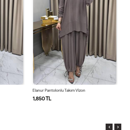
Elanur Pantolonlu Takım Vizon
El
1,850 TL
1