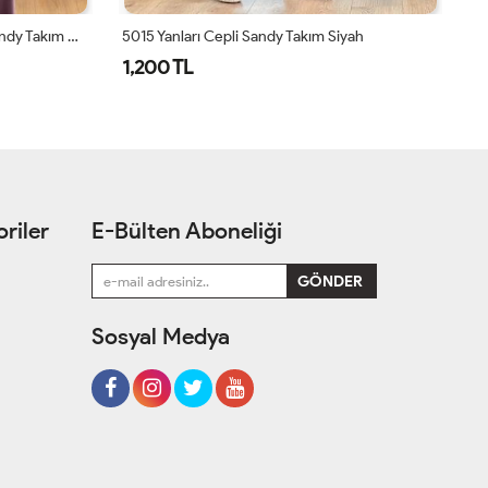
4201 Omzu Pileli Önü Dökümlü Sandy Takım Gül
5015 Yanları Cepli Sandy Takım Siyah
HW
1,200 TL
2
riler
E-Bülten Aboneliği
Sosyal Medya