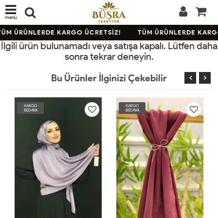
menü
ÜM ÜRÜNLERDE KARGO ÜCRETSİZ!
TÜM ÜRÜNLERDE KARGO
İlgili ürün bulunamadı veya satışa kapalı. Lütfen daha
sonra tekrar deneyin.
Bu Ürünler İlginizi Çekebilir
KARGO
KARGO
KA
BEDAVA
BEDAVA
BE