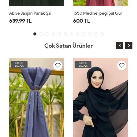
Abiye Janjan Parlak Şal
1550 Medine İpeği Şal Gül
Abiye
639.99 TL
600 TL
639
Çok Satan Ürünler
KARGO
KARGO
BEDAVA
BEDAVA