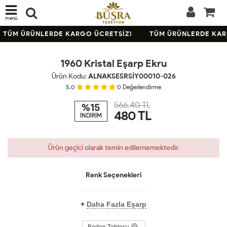
menü
TÜKENDİ
TÜM ÜRÜNLERDE KARGO ÜCRETSİZ!
TÜM ÜRÜNLERDE KAR
KARGO
BEDAVA
1960 Kristal Eşarp Ekru
Ürün Kodu:
ALNAKSESRSİY00010-026
5.0
0
Değerlendirme
566.40 TL
%15
480
TL
İNDİRİM
Ürün geçici olarak temin edilememektedir.
Renk Seçenekleri
+
Daha Fazla Eşarp
Beden Tablosu