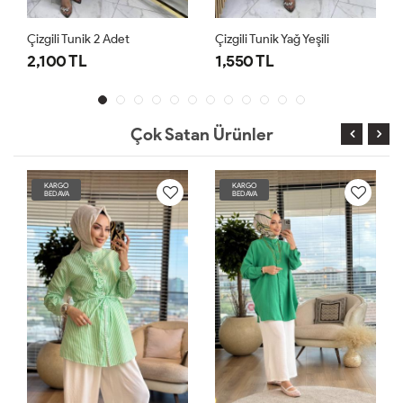
Çizgili Tunik 2 Adet
Çizgili Tunik Yağ Yeşili
Çizgi
2,100 TL
1,550 TL
1,5
Çok Satan Ürünler
KARGO
KARGO
BEDAVA
BEDAVA