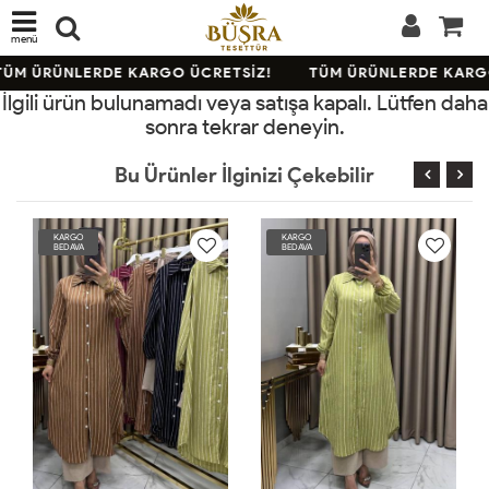
menü
ÜM ÜRÜNLERDE KARGO ÜCRETSİZ!
TÜM ÜRÜNLERDE KARGO
İlgili ürün bulunamadı veya satışa kapalı. Lütfen daha
sonra tekrar deneyin.
Bu Ürünler İlginizi Çekebilir
KARGO
KARGO
KA
BEDAVA
BEDAVA
BE