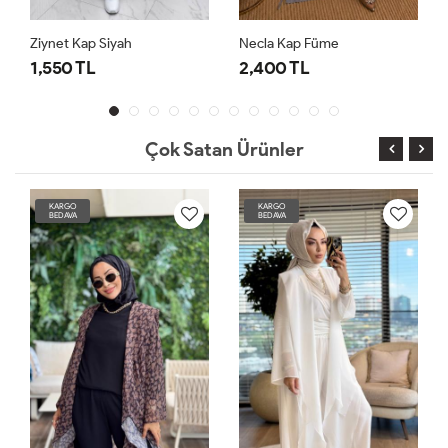
p Siyah
Necla Kap Füme
Ziynet Kap Hak
L
2,400 TL
1,550 TL
Çok Satan Ürünler
KARGO
KARGO
BEDAVA
BEDAVA