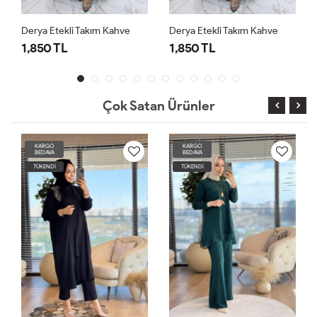
Derya Etekli Takım Kahve
Derya Etekli Takım Kahve
D
1,850 TL
1,850 TL
1
Çok Satan Ürünler
KARGO
KARGO
BEDAVA
BEDAVA
TÜKENDİ
TÜKENDİ