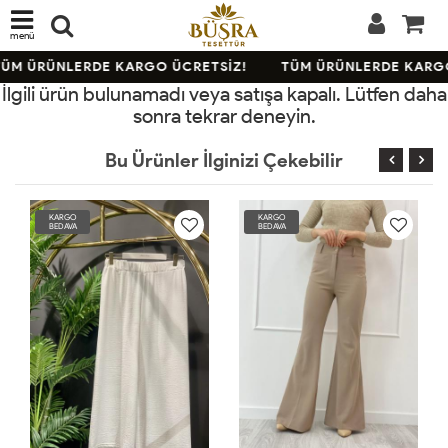
menü
ÜM ÜRÜNLERDE KARGO ÜCRETSİZ!
TÜM ÜRÜNLERDE KARGO
İlgili ürün bulunamadı veya satışa kapalı. Lütfen daha
sonra tekrar deneyin.
Bu Ürünler İlginizi Çekebilir
KARGO
KARGO
BEDAVA
BEDAVA