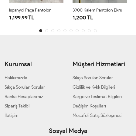
nyol Paça Pantolon
3900 Kalem Pantolon Ekru
9.99 TL
1,200 TL
1,000 T
Kurumsal
Müşteri Hizmetleri
Hakkımızda
Sıkça Sorulan Sorular
Sıkça Sorulan Sorular
Gizlilik ve Kvkk Bilgileri
Banka Hesaplarımız
Kargo ve Teslimat Bilgileri
Sipariş Takibi
Değişim Koşulları
İletişim
Mesafeli Satış Sözleşmesi
Sosyal Medya