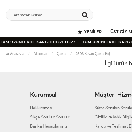
YENILER
ÜST GIYI
TÜM ÜRÜNLERDE KARGO ÜCRETSİZ!
TÜM ÜRÜNLERDE KARGO
Anasayfa
Aksesuar
Çanta
2503 Bayan Çanta Bej
İlgili ürün
Kurumsal
Müşteri Hizme
Hakkımızda
Sıkça Sorulan Sorul
Sıkça Sorulan Sorular
Gizlilik ve Kvkk Bilgil
Banka Hesaplarımız
Kargo ve Teslimat Bil