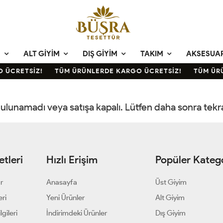
M
ALT GIYIM
DIŞ GIYIM
TAKIM
AKSESUA
 ÜCRETSİZ!
TÜM ÜRÜNLERDE KARGO ÜCRETSİZ!
TÜM ÜRÜ
 bulunamadı veya satışa kapalı. Lütfen daha sonra tek
tleri
Hızlı Erişim
Popüler Katego
ar
Anasayfa
Üst Giyim
eri
Yeni Ürünler
Alt Giyim
gileri
İndirimdeki Ürünler
Dış Giyim