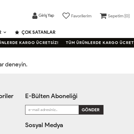
Giriş Yap
Favorilerim
Sepetim [
0
]
R
ÇOK SATANLAR
NLERDE KARGO ÜCRETSİZ!
TÜM ÜRÜNLERDE KARGO ÜCRETS
rar deneyin.
riler
E-Bülten Aboneliği
Sosyal Medya