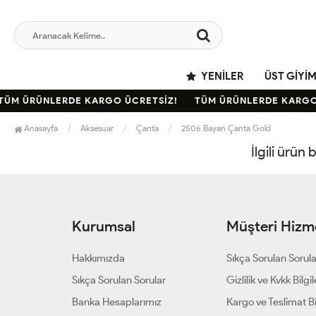
YENILER
ÜST GIYI
TÜM ÜRÜNLERDE KARGO ÜCRETSİZ!
TÜM ÜRÜNLERDE KARGO
Anasayfa
Aksesuar
Çanta
2506 Bayan Çanta Gold
İlgili ürün
Kurumsal
Müşteri Hizme
Hakkımızda
Sıkça Sorulan Sorul
Sıkça Sorulan Sorular
Gizlilik ve Kvkk Bilgil
Banka Hesaplarımız
Kargo ve Teslimat Bil