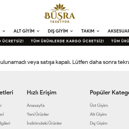
M
ALT GIYIM
DIŞ GIYIM
TAKIM
AKSESUA
 ÜCRETSİZ!
TÜM ÜRÜNLERDE KARGO ÜCRETSİZ!
TÜM ÜRÜ
 bulunamadı veya satışa kapalı. Lütfen daha sonra tek
tleri
Hızlı Erişim
Popüler Katego
ar
Anasayfa
Üst Giyim
eri
Yeni Ürünler
Alt Giyim
gileri
İndirimdeki Ürünler
Dış Giyim