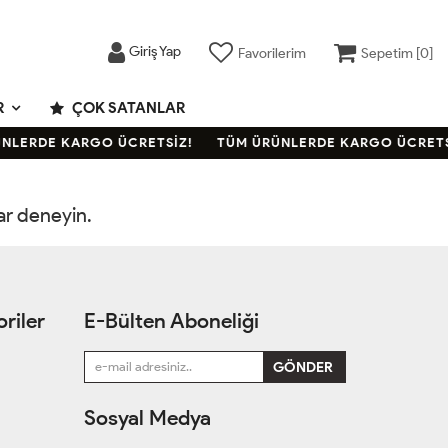
Giriş Yap
Favorilerim
Sepetim [
0
]
R
ÇOK SATANLAR
NLERDE KARGO ÜCRETSİZ!
TÜM ÜRÜNLERDE KARGO ÜCRETS
rar deneyin.
riler
E-Bülten Aboneliği
Sosyal Medya