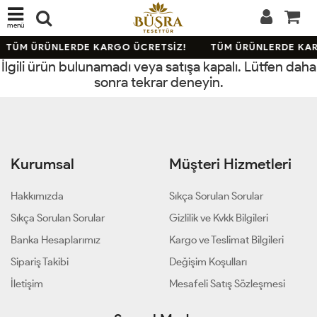
menü
TÜM ÜRÜNLERDE KARGO ÜCRETSİZ!
TÜM ÜRÜNLERDE KAR
İlgili ürün bulunamadı veya satışa kapalı. Lütfen daha
sonra tekrar deneyin.
Kurumsal
Müşteri Hizmetleri
Hakkımızda
Sıkça Sorulan Sorular
Sıkça Sorulan Sorular
Gizlilik ve Kvkk Bilgileri
Banka Hesaplarımız
Kargo ve Teslimat Bilgileri
Sipariş Takibi
Değişim Koşulları
İletişim
Mesafeli Satış Sözleşmesi