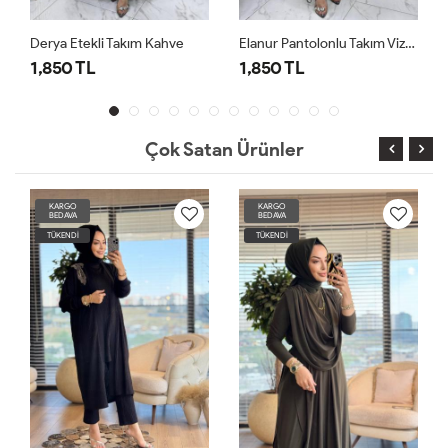
a Etekli Takım Kahve
Elanur Pantolonlu Takım Vizon
50 TL
1,850 TL
1,850 T
Çok Satan Ürünler
KARGO
KARGO
BEDAVA
BEDAVA
TÜKENDİ
TÜKENDİ