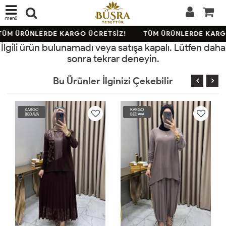
menü
ÜM ÜRÜNLERDE KARGO ÜCRETSİZ!
TÜM ÜRÜNLERDE KARGO
İlgili ürün bulunamadı veya satışa kapalı. Lütfen daha
sonra tekrar deneyin.
Bu Ürünler İlginizi Çekebilir
RGO
KARGO
KARGO
DAVA
BEDAVA
BEDAVA