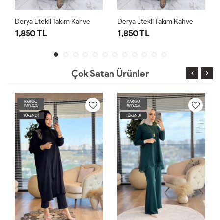
kli Takım Kahve
Derya Etekli Takım Kahve
Derya Etekli Ta
L
1,850 TL
1,850 TL
Çok Satan Ürünler
KARGO
KARGO
BEDAVA
BEDAVA
TÜKENDİ
TÜKENDİ