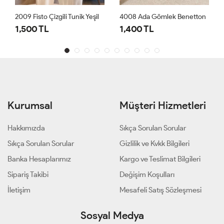
unik Yeşil
4008 Ada Gömlek Benetton
1,400 TL
1,000 TL
Kurumsal
Müşteri Hizmetleri
Hakkımızda
Sıkça Sorulan Sorular
Sıkça Sorulan Sorular
Gizlilik ve Kvkk Bilgileri
Banka Hesaplarımız
Kargo ve Teslimat Bilgileri
Sipariş Takibi
Değişim Koşulları
İletişim
Mesafeli Satış Sözleşmesi
Sosyal Medya