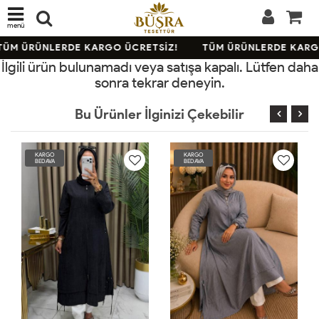
menü
TÜM ÜRÜNLERDE KARGO ÜCRETSİZ!
TÜM ÜRÜNLERDE KARG
İlgili ürün bulunamadı veya satışa kapalı. Lütfen daha
sonra tekrar deneyin.
Bu Ürünler İlginizi Çekebilir
KARGO
KARGO
BEDAVA
BEDAVA