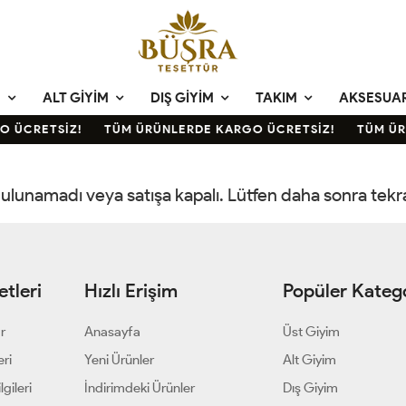
M
ALT GIYIM
DIŞ GIYIM
TAKIM
AKSESUA
 ÜCRETSİZ!
TÜM ÜRÜNLERDE KARGO ÜCRETSİZ!
TÜM ÜR
 bulunamadı veya satışa kapalı. Lütfen daha sonra tek
tleri
Hızlı Erişim
Popüler Katego
ar
Anasayfa
Üst Giyim
eri
Yeni Ürünler
Alt Giyim
gileri
İndirimdeki Ürünler
Dış Giyim