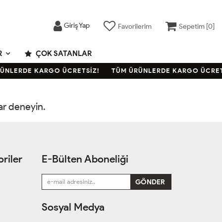
Giriş Yap
Favorilerim
Sepetim [
0
]
R
ÇOK SATANLAR
ÜNLERDE KARGO ÜCRETSİZ!
TÜM ÜRÜNLERDE KARGO ÜCRET
rar deneyin.
riler
E-Bülten Aboneliği
Sosyal Medya