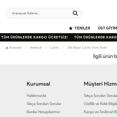
YENILER
ÜST GIYI
TÜM ÜRÜNLERDE KARGO ÜCRETSİZ!
TÜM ÜRÜNLERDE KARGO
Anasayfa
Aksesuar
Çanta
338 Bayan Çanta Vizon Baskı
İlgili ürün
Kurumsal
Müşteri Hizme
Hakkımızda
Sıkça Sorulan Sorul
Sıkça Sorulan Sorular
Gizlilik ve Kvkk Bilgil
Banka Hesaplarımız
Kargo ve Teslimat Bil