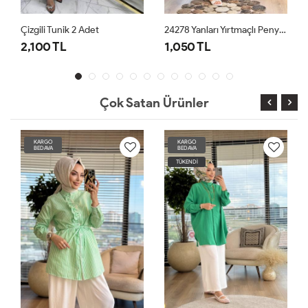
24278 Yanları Yırtmaçlı Penye Tunik Siyah
Çizgili Tunik Siyah
1,050 TL
1,550 TL
Çok Satan Ürünler
KARGO
KARGO
BEDAVA
BEDAVA
TÜKENDİ