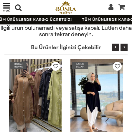
menü
ÜM ÜRÜNLERDE KARGO ÜCRETSİZ!
TÜM ÜRÜNLERDE KARGO
İlgili ürün bulunamadı veya satışa kapalı. Lütfen daha
sonra tekrar deneyin.
Bu Ürünler İlginizi Çekebilir
KARGO
KARGO
BEDAVA
BEDAVA