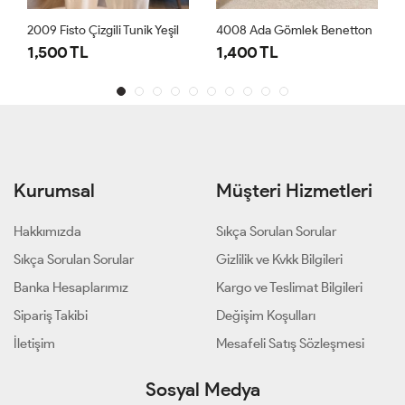
unik Yeşil
4008 Ada Gömlek Benetton
1,400 TL
1,000 TL
Kurumsal
Müşteri Hizmetleri
Hakkımızda
Sıkça Sorulan Sorular
Sıkça Sorulan Sorular
Gizlilik ve Kvkk Bilgileri
Banka Hesaplarımız
Kargo ve Teslimat Bilgileri
Sipariş Takibi
Değişim Koşulları
İletişim
Mesafeli Satış Sözleşmesi
Sosyal Medya