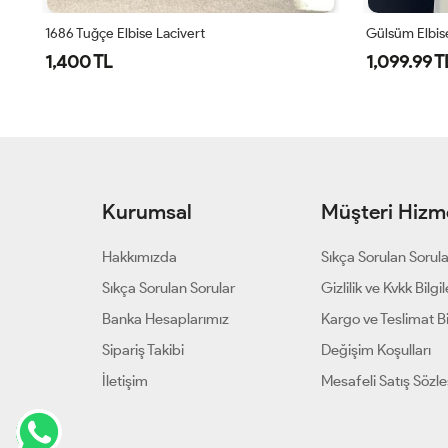
Gülsüm Elbise
Nilda Elbise 
1,099.99 TL
1,550 TL
Kurumsal
Müşteri Hizme
Hakkımızda
Sıkça Sorulan Sorul
Sıkça Sorulan Sorular
Gizlilik ve Kvkk Bilgil
Banka Hesaplarımız
Kargo ve Teslimat Bil
Sipariş Takibi
Değişim Koşulları
İletişim
Mesafeli Satış Sözl