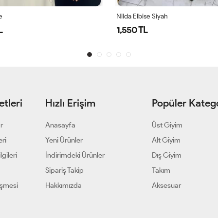
Siyah
260176 Hafif Kumaşlı Zarif Yazlık E
3,000 TL
tleri
Hızlı Erişim
Popüler Katego
ar
Anasayfa
Üst Giyim
eri
Yeni Ürünler
Alt Giyim
gileri
İndirimdeki Ürünler
Dış Giyim
Sipariş Takip
Takım
eşmesi
Hakkımızda
Aksesuar