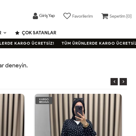
Giriş Yap
Favorilerim
Sepetim [
0
]
R
ÇOK SATANLAR
RDE KARGO ÜCRETSİZ!
TÜM ÜRÜNLERDE KARGO ÜCRETSİZ!
rar deneyin.
KARGO
BEDAVA