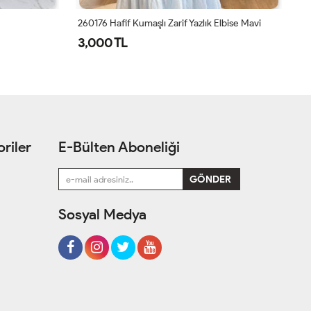
lbise Mavi
Cansel Elbise Siyah
15
1,350 TL
1
riler
E-Bülten Aboneliği
Sosyal Medya