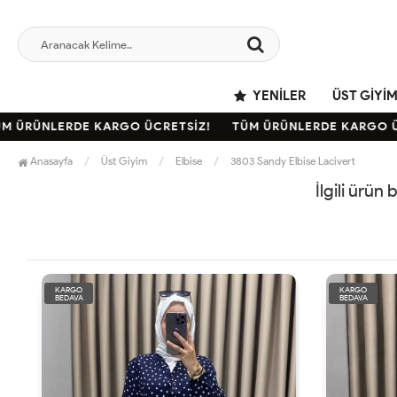
YENILER
ÜST GIYI
 ÜRÜNLERDE KARGO ÜCRETSİZ!
TÜM ÜRÜNLERDE KARGO ÜC
Anasayfa
Üst Giyim
Elbise
3803 Sandy Elbise Lacivert
İlgili ürün
KARGO
KARGO
BEDAVA
BEDAVA