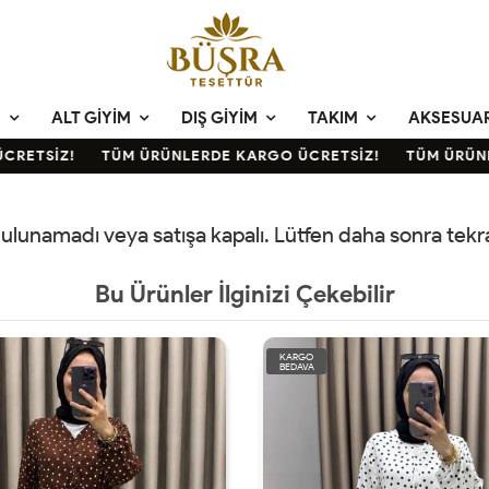
M
ALT GIYIM
DIŞ GIYIM
TAKIM
AKSESUA
RETSİZ!
TÜM ÜRÜNLERDE KARGO ÜCRETSİZ!
TÜM ÜRÜNLE
 bulunamadı veya satışa kapalı. Lütfen daha sonra tek
Bu Ürünler İlginizi Çekebilir
KARGO
BEDAVA