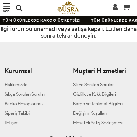
menü
TÜM ÜRÜNLERDE KARGO ÜCRETSİZ!
TÜM ÜRÜNLERDE KAR
İlgili ürün bulunamadı veya satışa kapalı. Lütfen daha
sonra tekrar deneyin.
Kurumsal
Müşteri Hizmetleri
Hakkımızda
Sıkça Sorulan Sorular
Sıkça Sorulan Sorular
Gizlilik ve Kvkk Bilgileri
Banka Hesaplarımız
Kargo ve Teslimat Bilgileri
Sipariş Takibi
Değişim Koşulları
İletişim
Mesafeli Satış Sözleşmesi