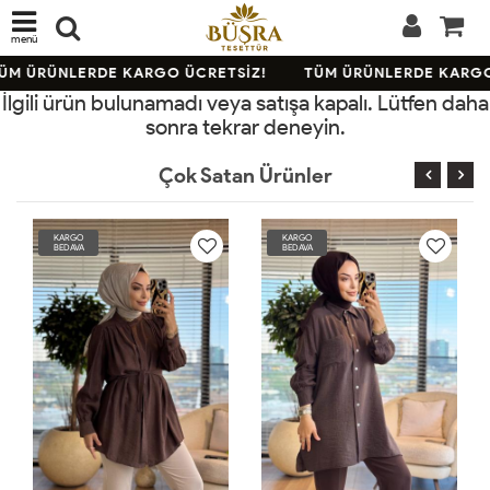
menü
ÜM ÜRÜNLERDE KARGO ÜCRETSİZ!
TÜM ÜRÜNLERDE KARGO
İlgili ürün bulunamadı veya satışa kapalı. Lütfen daha
sonra tekrar deneyin.
Çok Satan Ürünler
KARGO
KARGO
BEDAVA
BEDAVA
TÜKENDİ