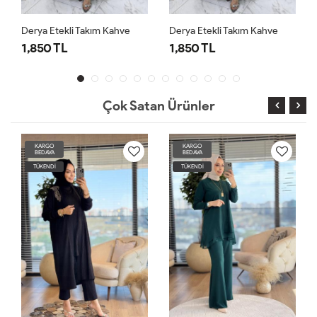
Derya Etekli Takım Kahve
Derya Etekli Takım Kahve
D
1,850 TL
1,850 TL
1
Çok Satan Ürünler
KARGO
KARGO
BEDAVA
BEDAVA
TÜKENDİ
TÜKENDİ