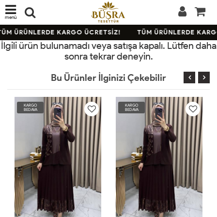
menü
ÜM ÜRÜNLERDE KARGO ÜCRETSİZ!
TÜM ÜRÜNLERDE KARGO
İlgili ürün bulunamadı veya satışa kapalı. Lütfen daha
sonra tekrar deneyin.
Bu Ürünler İlginizi Çekebilir
KARGO
KARGO
BEDAVA
BEDAVA