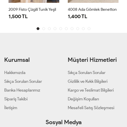
Yeşil
4008 Ada Gömlek Benetton
24277 Önü Taş Yazıl
1,400 TL
1,000 TL
Kurumsal
Müşteri Hizmetleri
Hakkımızda
Sıkça Sorulan Sorular
Sıkça Sorulan Sorular
Gizlilik ve Kvkk Bilgileri
Banka Hesaplarımız
Kargo ve Teslimat Bilgileri
Sipariş Takibi
Değişim Koşulları
İletişim
Mesafeli Satış Sözleşmesi
Sosyal Medya