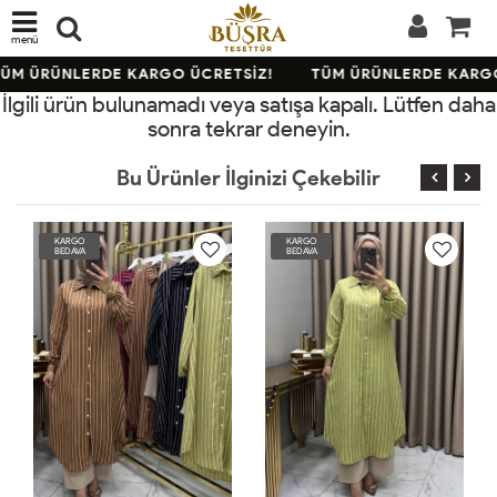
menü
ÜM ÜRÜNLERDE KARGO ÜCRETSİZ!
TÜM ÜRÜNLERDE KARGO
İlgili ürün bulunamadı veya satışa kapalı. Lütfen daha
sonra tekrar deneyin.
Bu Ürünler İlginizi Çekebilir
KARGO
KARGO
BEDAVA
BEDAVA