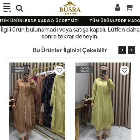
menü
TÜM ÜRÜNLERDE KARGO ÜCRETSİZ!
TÜM ÜRÜNLERDE KARG
İlgili ürün bulunamadı veya satışa kapalı. Lütfen daha
sonra tekrar deneyin.
Bu Ürünler İlginizi Çekebilir
KARGO
KARGO
BEDAVA
BEDAVA