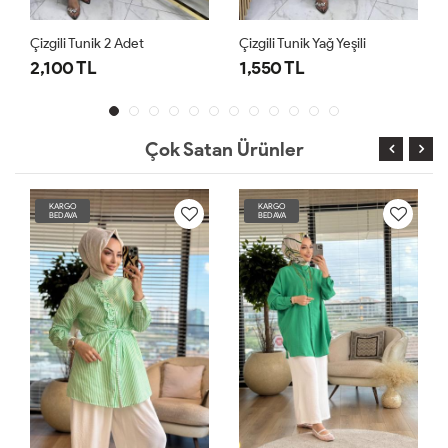
Çizgili Tunik 2 Adet
Çizgili Tunik Yağ Yeşili
Ç
2,100 TL
1,550 TL
1
Çok Satan Ürünler
KARGO
KARGO
BEDAVA
BEDAVA