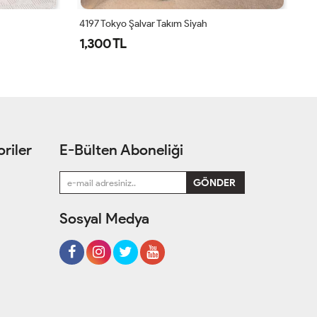
4201 Omzu Pileli Önü Dökümlü Sandy Takım Gül
50
1,500 TL
1
riler
E-Bülten Aboneliği
Sosyal Medya