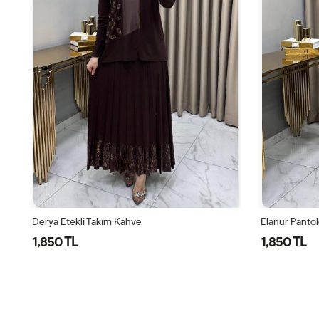
Elanur Pantolonlu Takım Vizon
Elanur Panto
1,850 TL
1,850 TL