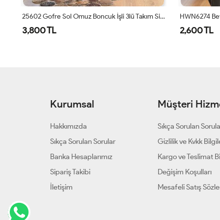
25602 Gofre Sol Omuz Boncuk İşli 3lü Takım Siyah
HWN6274 Beyza Şalvarlı Takım Haki
3001 Damla 
2,600 TL
1,700 TL
Kurumsal
Müşteri Hizme
Hakkımızda
Sıkça Sorulan Sorul
Sıkça Sorulan Sorular
Gizlilik ve Kvkk Bilgil
Banka Hesaplarımız
Kargo ve Teslimat Bil
Sipariş Takibi
Değişim Koşulları
İletişim
Mesafeli Satış Sözl