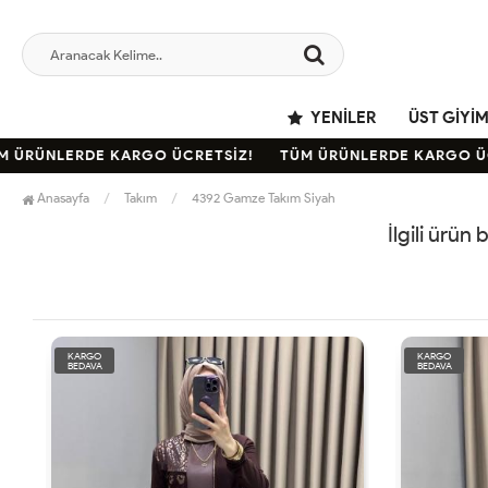
YENILER
ÜST GIYI
ÜRÜNLERDE KARGO ÜCRETSİZ!
TÜM ÜRÜNLERDE KARGO ÜCR
Anasayfa
Takım
4392 Gamze Takım Siyah
İlgili ürün
KARGO
KARGO
BEDAVA
BEDAVA