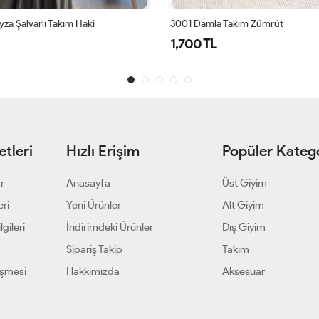
Takım Zümrüt
4197 Tokyo Şalvar Takım Siyah
1,300 TL
tleri
Hızlı Erişim
Popüler Katego
ar
Anasayfa
Üst Giyim
eri
Yeni Ürünler
Alt Giyim
gileri
İndirimdeki Ürünler
Dış Giyim
Sipariş Takip
Takım
eşmesi
Hakkımızda
Aksesuar