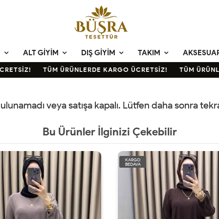
M
ALT GIYIM
DIŞ GIYIM
TAKIM
AKSESUA
ETSİZ!
TÜM ÜRÜNLERDE KARGO ÜCRETSİZ!
TÜM ÜRÜNLE
 bulunamadı veya satışa kapalı. Lütfen daha sonra tek
Bu Ürünler İlginizi Çekebilir
KARGO
BEDAVA