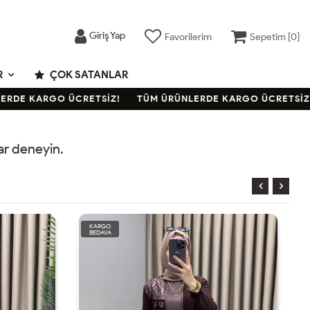
Giriş Yap
Favorilerim
Sepetim [
0
]
R
ÇOK SATANLAR
RDE KARGO ÜCRETSİZ!
TÜM ÜRÜNLERDE KARGO ÜCRETSİZ!
rar deneyin.
KARGO
BEDAVA