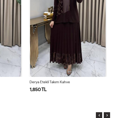
Derya Etekli Takım Siyah
De
1,850 TL
1