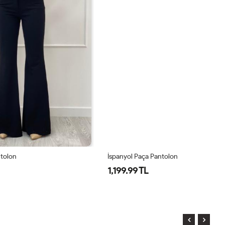
İspanyol Paça Pantolon
55
1,199.99 TL
2