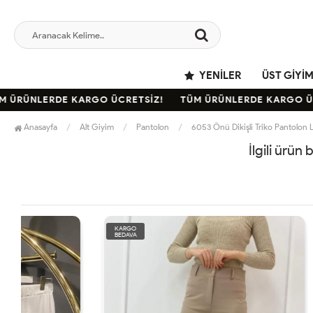
YENILER
ÜST GIYI
 ÜRÜNLERDE KARGO ÜCRETSİZ!
TÜM ÜRÜNLERDE KARGO ÜCR
Anasayfa
Alt Giyim
Pantolon
6053 Önü Dikişli Triko Pantolon L
İlgili ürün
KARGO
KARGO
BEDAVA
BEDAVA