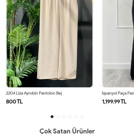
obin Pantolon Bej
İspanyol Paça Pantolon
1,199.99 TL
Çok Satan Ürünler