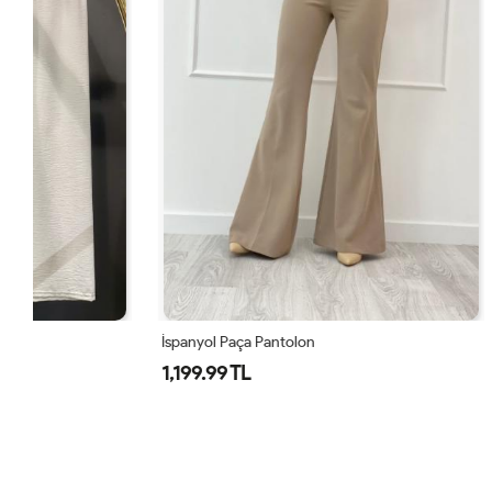
İspanyol Paça Pantolon
2204 Liza Ayr
1,199.99 TL
800 TL