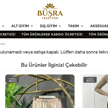
M
ALT GIYIM
DIŞ GIYIM
TAKIM
AKSESUA
ETSİZ!
TÜM ÜRÜNLERDE KARGO ÜCRETSİZ!
TÜM ÜRÜNLE
atte
 bulunamadı veya satışa kapalı. Lütfen daha sonra tek
Bu Ürünler İlginizi Çekebilir
KARGO
BEDAVA