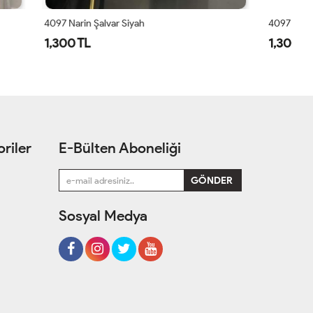
4097 Narin Şalvar Ekru
61
1,300 TL
1
riler
E-Bülten Aboneliği
Sosyal Medya