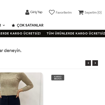
Giriş Yap
Favorilerim
Sepetim [
0
]
R
ÇOK SATANLAR
RDE KARGO ÜCRETSİZ!
TÜM ÜRÜNLERDE KARGO ÜCRETSİZ!
rar deneyin.
KARGO
BEDAVA