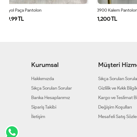
3900 Kalem Pantolon Ekru
250273 Beli L
1,200 TL
1,000 TL
Kurumsal
Müşteri Hizme
Hakkımızda
Sıkça Sorulan Sorul
Sıkça Sorulan Sorular
Gizlilik ve Kvkk Bilgil
Banka Hesaplarımız
Kargo ve Teslimat Bil
Sipariş Takibi
Değişim Koşulları
İletişim
Mesafeli Satış Sözl