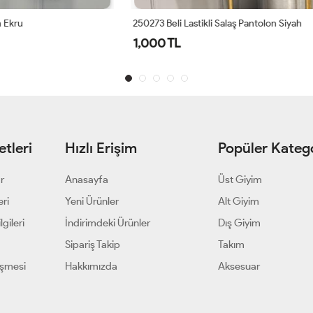
astikli Salaş Pantolon Siyah
4097 Narin Şalvar Siyah
1,300 TL
tleri
Hızlı Erişim
Popüler Katego
ar
Anasayfa
Üst Giyim
eri
Yeni Ürünler
Alt Giyim
gileri
İndirimdeki Ürünler
Dış Giyim
Sipariş Takip
Takım
eşmesi
Hakkımızda
Aksesuar