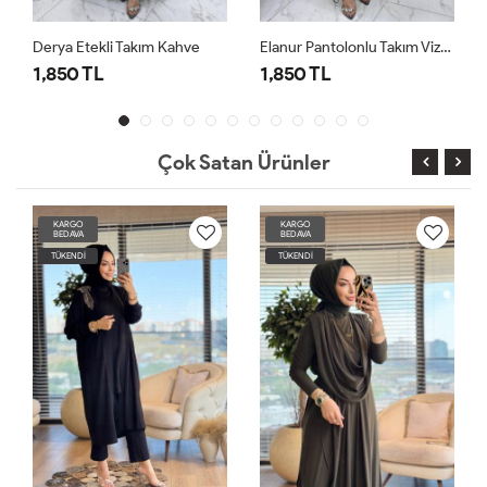
a Etekli Takım Kahve
Elanur Pantolonlu Takım Vizon
50 TL
1,850 TL
1,850 T
Çok Satan Ürünler
KARGO
KARGO
BEDAVA
BEDAVA
TÜKENDİ
TÜKENDİ