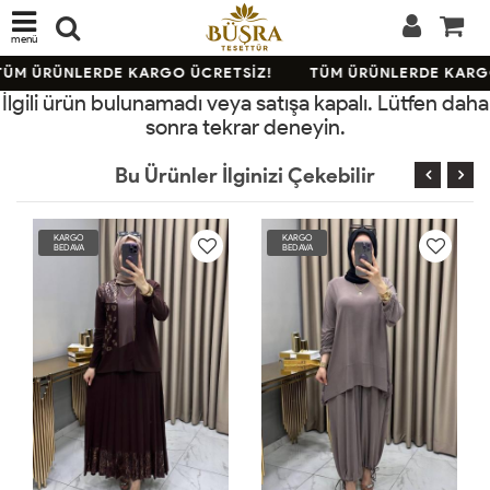
menü
ÜM ÜRÜNLERDE KARGO ÜCRETSİZ!
TÜM ÜRÜNLERDE KARGO
İlgili ürün bulunamadı veya satışa kapalı. Lütfen daha
sonra tekrar deneyin.
Bu Ürünler İlginizi Çekebilir
RGO
KARGO
KARGO
DAVA
BEDAVA
BEDAVA