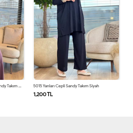
4201 Omzu Pileli Önü Dökümlü Sandy Takım Gül
5015 Yanları Cepli Sandy Takım Siyah
HW
1,200 TL
2