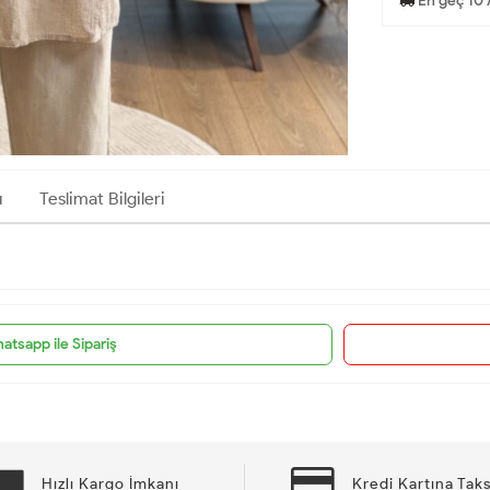
En geç 10 
ı
Teslimat Bilgileri
atsapp ile Sipariş
Hızlı Kargo İmkanı
Kredi Kartına Taks