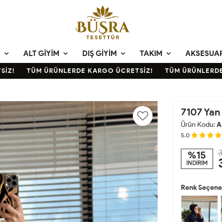
M
ALT GIYIM
DIŞ GIYIM
TAKIM
AKSESUA
!
TÜM ÜRÜNLERDE KARGO ÜCRETSİZ!
TÜM ÜRÜNLERDE K
7107 Yan
Ürün Kodu:
A
5.0
3
%15
İNDİRİM
Renk Seçenek