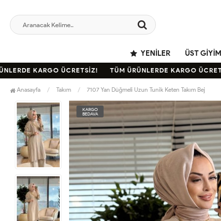
YENILER
ÜST GIYI
LERDE KARGO ÜCRETSİZ!
TÜM ÜRÜNLERDE KARGO ÜCRETSİZ
Anasayfa
Takım
7107 Yan Düğmeli Uzun Tunik Keten Takım Bej
KARGO
BEDAVA