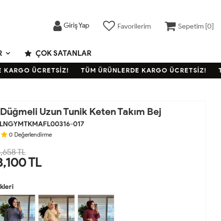
Giriş Yap
Favorilerim
Sepetim [
0
]
R
ÇOK SATANLAR
ARGO ÜCRETSİZ!
TÜM ÜRÜNLERDE KARGO ÜCRETSİZ!
TÜM
 Düğmeli Uzun Tunik Keten Takım Bej
LNGYMTKMAFL00316-017
0
Değerlendirme
,658 TL
3,100
TL
leri