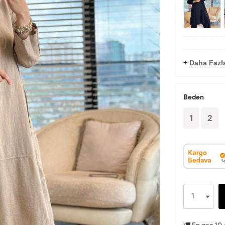
+
Daha Fazl
Beden
1
2