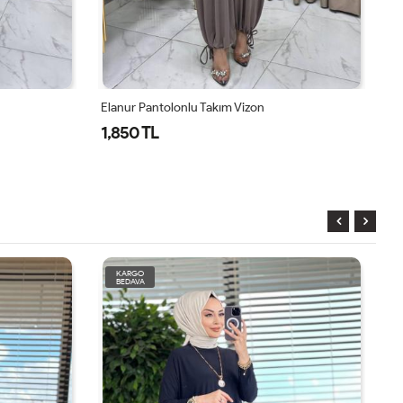
Elanur Pantolonlu Takım Vizon
El
1,850 TL
1
KARGO
BEDAVA