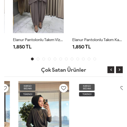
Elanur Pantolonlu Takım Vizon
Elanur Pantolonlu Takım Kahve
1,850 TL
1,850 TL
Çok Satan Ürünler
KARGO
KARGO
BEDAVA
BEDAVA
TÜKENDİ
TÜKENDİ