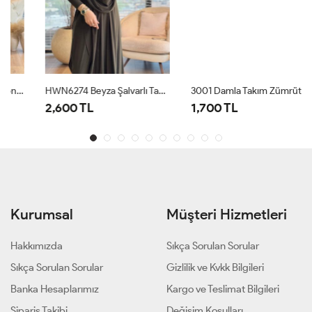
HWN6274 Beyza Şalvarlı Takım Haki
3001 Damla Takım Zümrüt
2,600 TL
1,700 TL
Kurumsal
Müşteri Hizmetleri
Hakkımızda
Sıkça Sorulan Sorular
Sıkça Sorulan Sorular
Gizlilik ve Kvkk Bilgileri
Banka Hesaplarımız
Kargo ve Teslimat Bilgileri
Sipariş Takibi
Değişim Koşulları