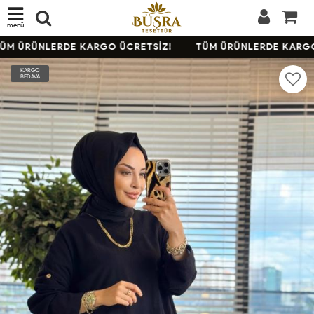
menü
M ÜRÜNLERDE KARGO ÜCRETSİZ!
TÜM ÜRÜNLERDE KARGO 
KARGO
BEDAVA