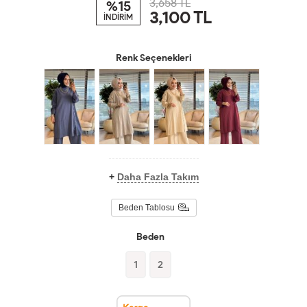
3,658 TL
%15
3,100
TL
İNDİRİM
Renk Seçenekleri
+
Daha Fazla Takım
Beden Tablosu
Beden
1
2