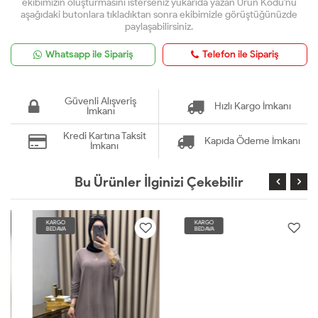
ekibimizin oluşturmasını isterseniz yukarıda yazan Ürün Kodu'nu
aşağıdaki butonlara tıkladıktan sonra ekibimizle görüştüğünüzde
paylaşabilirsiniz.
Whatsapp ile Sipariş
Telefon ile Sipariş
Güvenli Alışveriş
Hızlı Kargo İmkanı
İmkanı
Kredi Kartına Taksit
Kapıda Ödeme İmkanı
İmkanı
Bu Ürünler İlginizi Çekebilir
KARGO
KARGO
BEDAVA
BEDAVA