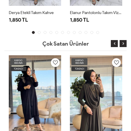
Derya Etekli Takım Kahve
Elanur Pantolonlu Takım Vizon
1,850 TL
1,850 TL
1,8
Çok Satan Ürünler
KARGO
KARGO
BEDAVA
BEDAVA
TÜKENDİ
TÜKENDİ