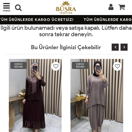
menü
ÜM ÜRÜNLERDE KARGO ÜCRETSİZ!
TÜM ÜRÜNLERDE KARGO
İlgili ürün bulunamadı veya satışa kapalı. Lütfen daha
sonra tekrar deneyin.
Bu Ürünler İlginizi Çekebilir
KARGO
KARGO
KA
BEDAVA
BEDAVA
BE