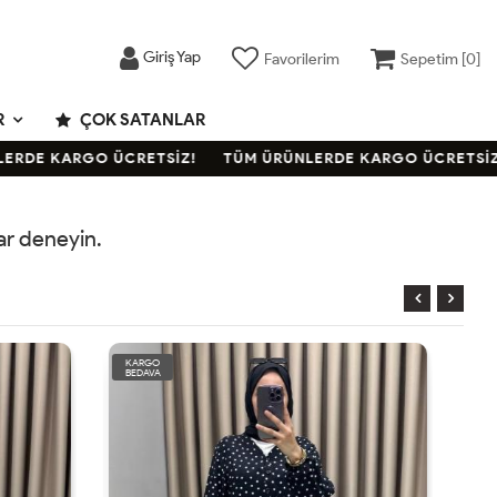
Giriş Yap
Favorilerim
Sepetim [
0
]
R
ÇOK SATANLAR
RDE KARGO ÜCRETSİZ!
TÜM ÜRÜNLERDE KARGO ÜCRETSİZ!
rar deneyin.
KARGO
BEDAVA