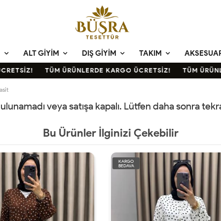
M
ALT GIYIM
DIŞ GIYIM
TAKIM
AKSESUA
ETSİZ!
TÜM ÜRÜNLERDE KARGO ÜCRETSİZ!
TÜM ÜRÜNLE
asit
 bulunamadı veya satışa kapalı. Lütfen daha sonra tek
Bu Ürünler İlginizi Çekebilir
KARGO
BEDAVA