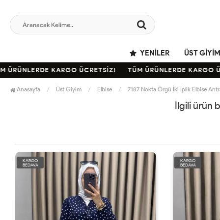
YENILER
ÜST GIYI
 ÜRÜNLERDE KARGO ÜCRETSİZ!
TÜM ÜRÜNLERDE KARGO ÜCR
Anasayfa
Üst Giyim
Elbise
7187 Nokta Örgü İki İplik Elbise Antr
İlgili ürün
KARGO
KARGO
BEDAVA
BEDAVA