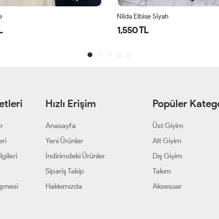
Siyah
260176 Hafif Kumaşlı Zarif Yazlık E
3,000 TL
tleri
Hızlı Erişim
Popüler Katego
ar
Anasayfa
Üst Giyim
eri
Yeni Ürünler
Alt Giyim
gileri
İndirimdeki Ürünler
Dış Giyim
Sipariş Takip
Takım
eşmesi
Hakkımızda
Aksesuar