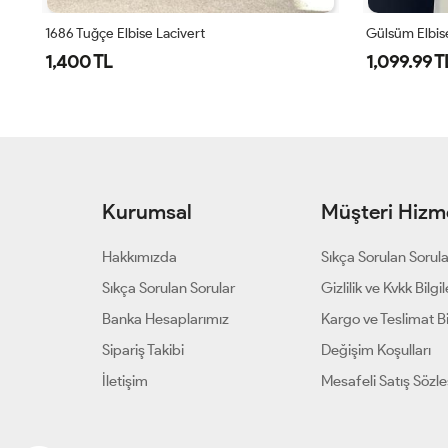
Gülsüm Elbise
Nilda Elbise 
1,099.99 TL
1,550 TL
Kurumsal
Müşteri Hizme
Hakkımızda
Sıkça Sorulan Sorul
Sıkça Sorulan Sorular
Gizlilik ve Kvkk Bilgil
Banka Hesaplarımız
Kargo ve Teslimat Bil
Sipariş Takibi
Değişim Koşulları
İletişim
Mesafeli Satış Sözl