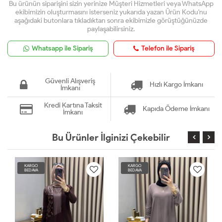
Bu ürünün siparişini sizin yerinize Müşteri Hizmetleri veya WhatsApp
ekibimizin oluşturmasını isterseniz yukarıda yazan Ürün Kodu'nu
aşağıdaki butonlara tıkladıktan sonra ekibimizle görüştüğünüzde
paylaşabilirsiniz.
Whatsapp ile Sipariş
Telefon ile Sipariş
Güvenli Alışveriş
Hızlı Kargo İmkanı
İmkanı
Kredi Kartına Taksit
Kapıda Ödeme İmkanı
İmkanı
Bu Ürünler İlginizi Çekebilir
KARGO
KARGO
BEDAVA
BEDAVA