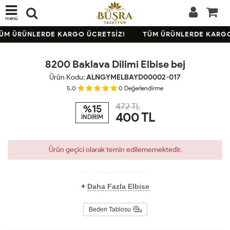
menü
TÜKENDİ
ÜM ÜRÜNLERDE KARGO ÜCRETSİZ!
TÜM ÜRÜNLERDE KARGO
KARGO
BEDAVA
8200 Baklava Dilimi Elbise bej
Ürün Kodu:
ALNGYMELBAYD00002-017
5.0
0
Değerlendirme
472 TL
%15
400
TL
İNDİRİM
Ürün geçici olarak temin edilememektedir.
+
Daha Fazla Elbise
Beden Tablosu