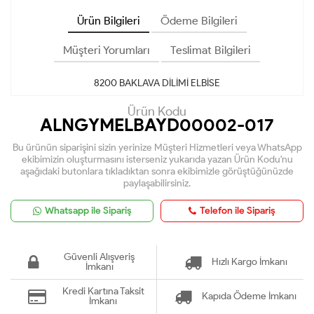
Ürün Bilgileri
Ödeme Bilgileri
Müşteri Yorumları
Teslimat Bilgileri
8200 BAKLAVA DİLİMİ ELBİSE
Ürün Kodu
ALNGYMELBAYD00002-017
Bu ürünün siparişini sizin yerinize Müşteri Hizmetleri veya WhatsApp
ekibimizin oluşturmasını isterseniz yukarıda yazan Ürün Kodu'nu
aşağıdaki butonlara tıkladıktan sonra ekibimizle görüştüğünüzde
paylaşabilirsiniz.
Whatsapp ile Sipariş
Telefon ile Sipariş
Güvenli Alışveriş
Hızlı Kargo İmkanı
İmkanı
Kredi Kartına Taksit
Kapıda Ödeme İmkanı
İmkanı