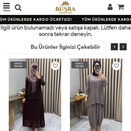
menü
ÜM ÜRÜNLERDE KARGO ÜCRETSİZ!
TÜM ÜRÜNLERDE KARGO
İlgili ürün bulunamadı veya satışa kapalı. Lütfen daha
sonra tekrar deneyin.
Bu Ürünler İlginizi Çekebilir
KARGO
KARGO
BEDAVA
BEDAVA