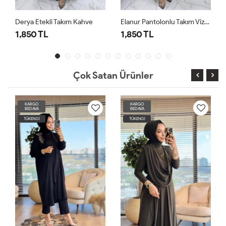
m Kahve
Elanur Pantolonlu Takım Vizon
1,850 TL
1,850 TL
Çok Satan Ürünler
RGO
KARGO
KARGO
DAVA
BEDAVA
BEDAVA
ENDİ
TÜKENDİ
TÜKENDİ