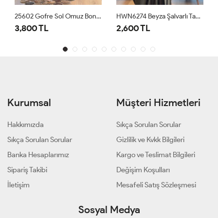
25602 Gofre Sol Omuz Boncuk İşli 3lü Takım Siyah
HWN6274 Beyza Şalvarlı Takım Haki
3001 Dam
00 TL
2,600 TL
1,700 T
Kurumsal
Müşteri Hizmetleri
Hakkımızda
Sıkça Sorulan Sorular
Sıkça Sorulan Sorular
Gizlilik ve Kvkk Bilgileri
Banka Hesaplarımız
Kargo ve Teslimat Bilgileri
Sipariş Takibi
Değişim Koşulları
İletişim
Mesafeli Satış Sözleşmesi
Sosyal Medya