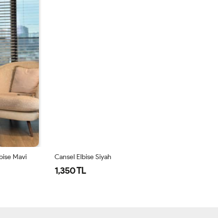
lbise Mavi
Cansel Elbise Siyah
15
1,350 TL
1