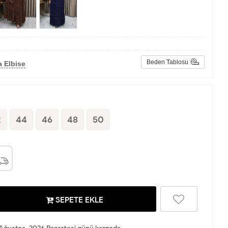
Beden Tablosu
 Elbise
2
44
46
48
50
SEPETE EKLE