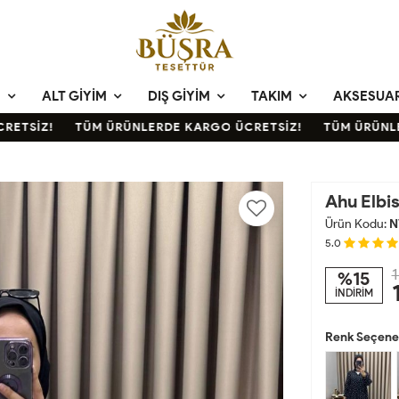
M
ALT GIYIM
DIŞ GIYIM
TAKIM
AKSESUA
TSİZ!
TÜM ÜRÜNLERDE KARGO ÜCRETSİZ!
TÜM ÜRÜNLERD
Ahu Elbi
Ürün Kodu:
N
5.0
1
%15
İNDİRİM
Renk Seçenek