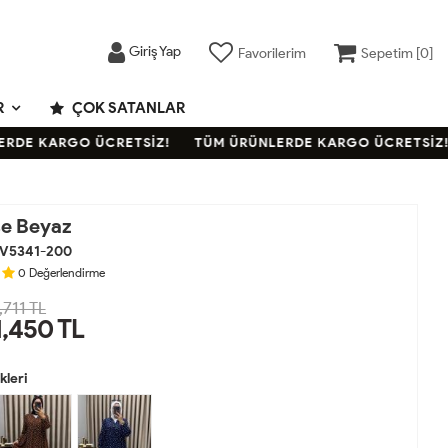
Giriş Yap
Favorilerim
Sepetim [
0
]
R
ÇOK SATANLAR
E KARGO ÜCRETSİZ!
TÜM ÜRÜNLERDE KARGO ÜCRETSİZ!
se Beyaz
V5341-200
0
Değerlendirme
,711 TL
1,450
TL
leri