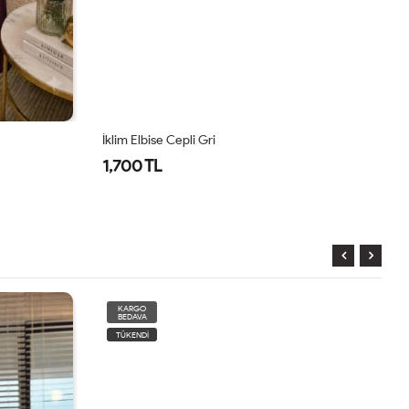
İklim Elbise Cepli Gri
İk
1,700 TL
1
KARGO
BEDAVA
TÜKENDİ