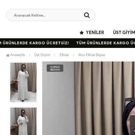
YENILER
ÜST GIYI
RÜNLERDE KARGO ÜCRETSİZ!
TÜM ÜRÜNLERDE KARGO ÜCRE
Anasayfa
Üst Giyim
Elbise
Ahu Elbise Beyaz
KARGO
BEDAVA