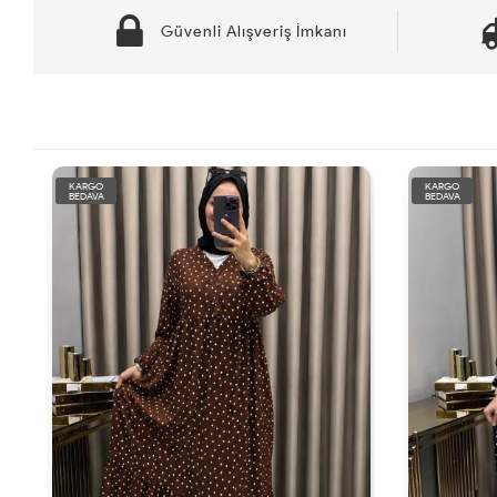
Güvenli Alışveriş İmkanı
KARGO
KARGO
BEDAVA
BEDAVA