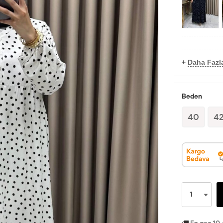
+
Daha Fazla
Beden
40
4