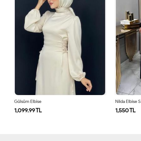
Gülsüm Elbise
Nilda Elbise 
1,099.99 TL
1,550 TL