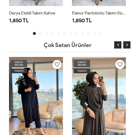
Derya Etekli Takım Kahve
Elanur Pantolonlu Takım Vizon
1,850 TL
1,850 TL
1,8
Çok Satan Ürünler
KARGO
KARGO
BEDAVA
BEDAVA
TÜKENDİ
TÜKENDİ