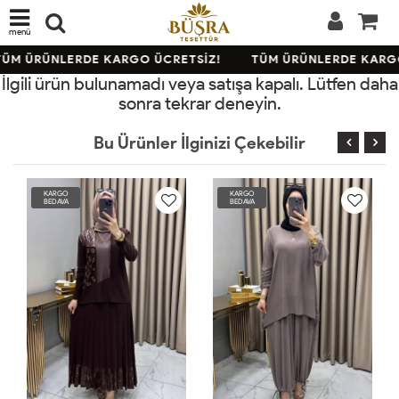
menü
ÜM ÜRÜNLERDE KARGO ÜCRETSİZ!
TÜM ÜRÜNLERDE KARGO
İlgili ürün bulunamadı veya satışa kapalı. Lütfen daha
sonra tekrar deneyin.
Bu Ürünler İlginizi Çekebilir
KARGO
KARGO
KA
BEDAVA
BEDAVA
BE