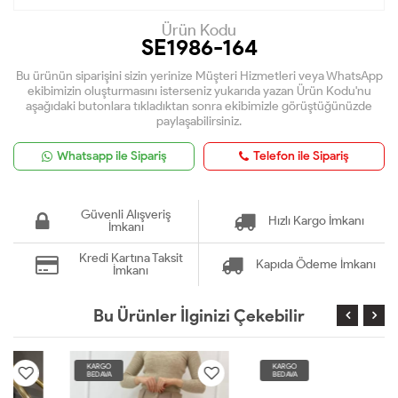
Ürün Kodu
SE1986-164
Bu ürünün siparişini sizin yerinize Müşteri Hizmetleri veya WhatsApp
ekibimizin oluşturmasını isterseniz yukarıda yazan Ürün Kodu'nu
aşağıdaki butonlara tıkladıktan sonra ekibimizle görüştüğünüzde
paylaşabilirsiniz.
Whatsapp ile Sipariş
Telefon ile Sipariş
Güvenli Alışveriş
Hızlı Kargo İmkanı
İmkanı
Kredi Kartına Taksit
Kapıda Ödeme İmkanı
İmkanı
Bu Ürünler İlginizi Çekebilir
KARGO
KARGO
BEDAVA
BEDAVA