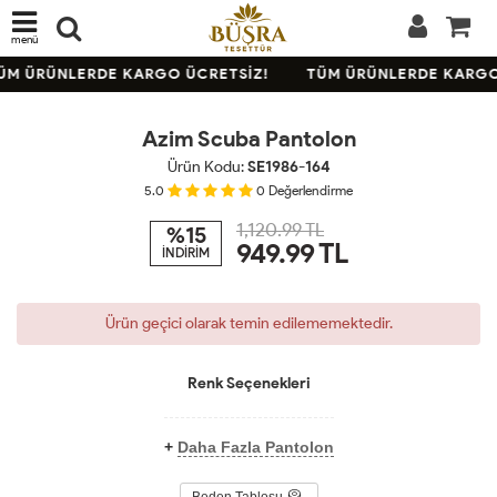
menü
TÜKENDİ
ÜM ÜRÜNLERDE KARGO ÜCRETSİZ!
TÜM ÜRÜNLERDE KARGO 
KARGO
BEDAVA
Azim Scuba Pantolon
Ürün Kodu:
SE1986-164
5.0
0
Değerlendirme
1,120.99 TL
%15
949.99
TL
İNDİRİM
Ürün geçici olarak temin edilememektedir.
Renk Seçenekleri
+
Daha Fazla Pantolon
Beden Tablosu