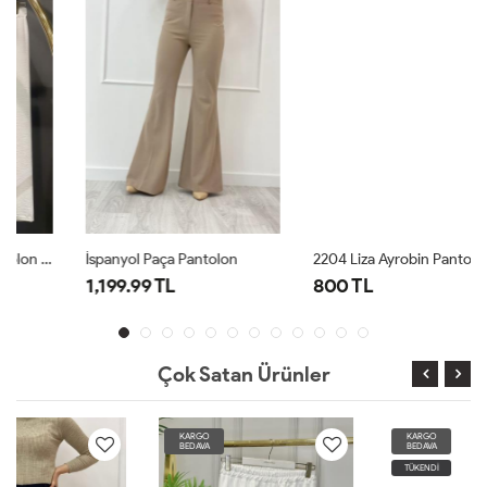
İspanyol Paça Pantolon
2204 Liza Ayrobin Pantolon Bej
1,199.99 TL
800 TL
Çok Satan Ürünler
KARGO
KARGO
BEDAVA
BEDAVA
TÜKENDİ