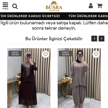
menü
ÜM ÜRÜNLERDE KARGO ÜCRETSİZ!
TÜM ÜRÜNLERDE KARGO
İlgili ürün bulunamadı veya satışa kapalı. Lütfen daha
sonra tekrar deneyin.
Bu Ürünler İlginizi Çekebilir
KARGO
KARGO
BEDAVA
BEDAVA