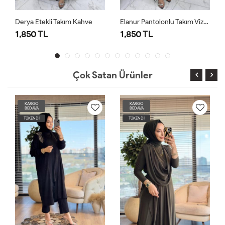
kli Takım Kahve
Elanur Pantolonlu Takım Vizon
L
1,850 TL
1,850 TL
Çok Satan Ürünler
KARGO
KARGO
BEDAVA
BEDAVA
TÜKENDİ
TÜKENDİ