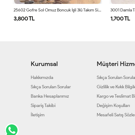
25602 Gofre Sol Omuz Boncuk İşli 3lü Takım Siyah
3001 Damla Takım Zümrüt
4197 Tokyo Şa
1,700 TL
1,300 TL
Kurumsal
Müşteri Hizme
Hakkımızda
Sıkça Sorulan Sorul
Sıkça Sorulan Sorular
Gizlilik ve Kvkk Bilgil
Banka Hesaplarımız
Kargo ve Teslimat Bil
Sipariş Takibi
Değişim Koşulları
İletişim
Mesafeli Satış Sözl