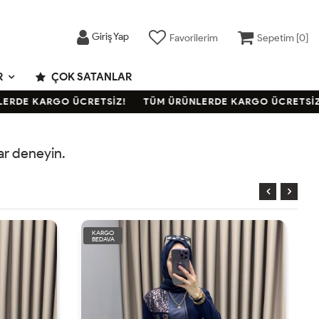
Giriş Yap
Favorilerim
Sepetim [
0
]
R
ÇOK SATANLAR
RDE KARGO ÜCRETSİZ!
TÜM ÜRÜNLERDE KARGO ÜCRETSİZ!
rar deneyin.
KARGO
BEDAVA