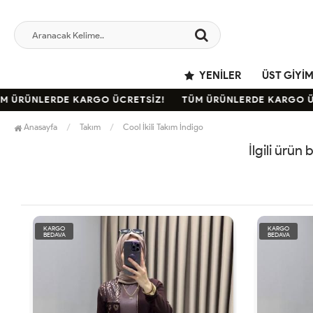
YENILER
ÜST GIYI
 ÜRÜNLERDE KARGO ÜCRETSİZ!
TÜM ÜRÜNLERDE KARGO ÜCR
Anasayfa
Takım
Cool İkili Takım İndigo
İlgili ürün
KARGO
KARGO
BEDAVA
BEDAVA