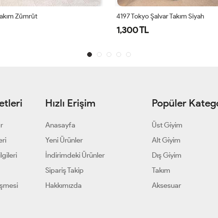
lvar Takım Siyah
1,500 TL
tleri
Hızlı Erişim
Popüler Katego
ar
Anasayfa
Üst Giyim
eri
Yeni Ürünler
Alt Giyim
gileri
İndirimdeki Ürünler
Dış Giyim
Sipariş Takip
Takım
eşmesi
Hakkımızda
Aksesuar