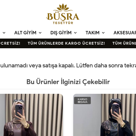
M
ALT GIYIM
DIŞ GIYIM
TAKIM
AKSESUA
ETSİZ!
TÜM ÜRÜNLERDE KARGO ÜCRETSİZ!
TÜM ÜRÜNLE
 bulunamadı veya satışa kapalı. Lütfen daha sonra tek
Bu Ürünler İlginizi Çekebilir
KARGO
BEDAVA