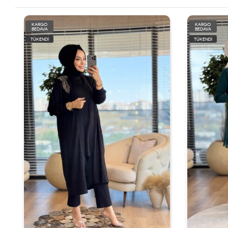
KARGO
KARGO
BEDAVA
BEDAVA
TÜKENDİ