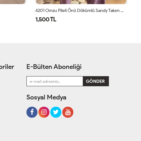
4201 Omzu Pileli Önü Dökümlü Sandy Takım Gül
5015 Yanları Cepli Sandy Takım Siyah
HW
1,200 TL
2
riler
E-Bülten Aboneliği
Sosyal Medya