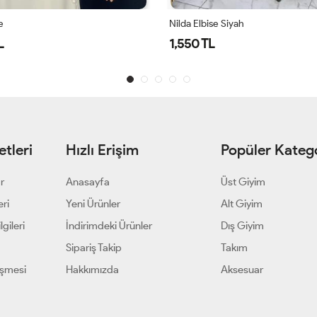
Siyah
260176 Hafif Kumaşlı Zarif Yazlık E
3,000 TL
tleri
Hızlı Erişim
Popüler Katego
ar
Anasayfa
Üst Giyim
eri
Yeni Ürünler
Alt Giyim
gileri
İndirimdeki Ürünler
Dış Giyim
Sipariş Takip
Takım
eşmesi
Hakkımızda
Aksesuar