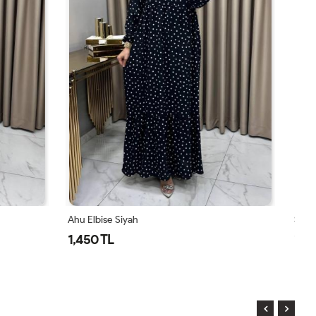
Serra Elbise Mürdüm
İk
1,500 TL
1