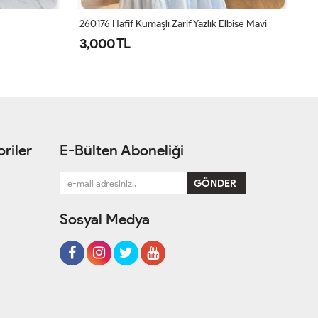
lbise Mavi
Cansel Elbise Siyah
15
1,350 TL
1
riler
E-Bülten Aboneliği
Sosyal Medya