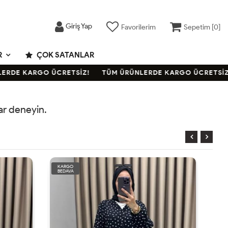
Giriş Yap
Favorilerim
Sepetim [
0
]
R
ÇOK SATANLAR
RDE KARGO ÜCRETSİZ!
TÜM ÜRÜNLERDE KARGO ÜCRETSİZ!
rar deneyin.
KARGO
BEDAVA