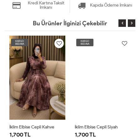
Kredi Kartına Taksit
Kapıda Ödeme İmkanı
İmkanı
Bu Ürünler İlginizi Çekebilir
KARGO
KARGO
BEDAVA
BEDAVA
İklim Elbise Cepli Kahve
İklim Elbise Cepli Siyah
1,700 TL
1,700 TL