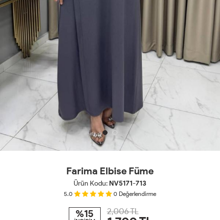
Farima Elbise Füme
Ürün Kodu:
NV5171-713
5.0
0
Değerlendirme
2,006 TL
%15