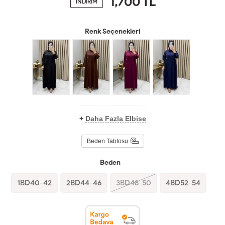
1,700
TL
İNDİRİM
Renk Seçenekleri
+
Daha Fazla Elbise
Beden Tablosu
Beden
1BD40-42
2BD44-46
3BD48-50
4BD52-54