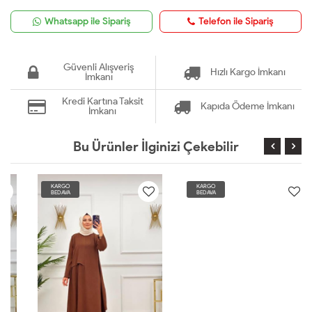
Whatsapp ile Sipariş
Telefon ile Sipariş
Güvenli Alışveriş
Hızlı Kargo İmkanı
İmkanı
Kredi Kartına Taksit
Kapıda Ödeme İmkanı
İmkanı
Bu Ürünler İlginizi Çekebilir
KARGO
KARGO
BEDAVA
BEDAVA