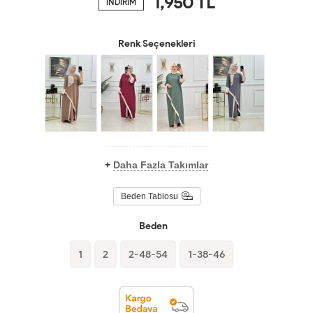
1,950
TL
İNDİRİM
Renk Seçenekleri
+
Daha Fazla Takımlar
Beden Tablosu
Beden
1
2
2-48-54
1-38-46