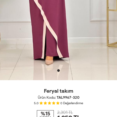
Feryal takım
Ürün Kodu:
TAL9967-320
5.0
0
Değerlendirme
2,301 TL
%15