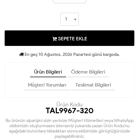
SEPETE EKLE
En geç 10 Ağustos, 2026 Pazartesi günü kargoda.
Ürün Bilgileri
Ödeme Bilgileri
Müşteri Yorumları
Teslimat Bilgileri
Ürün Kodu
TAL9967-320
Bu ürünün siparişini sizin yerinize Müşteri Hizmetleri veya WhatsApp
ekibimizin oluşturmasını isterseniz yukarıda yazan Ürün Kodu'nu
aşağıdaki butonlara tıkladıktan sonra ekibimizle görüştüğünüzde
paylaşabilirsiniz.