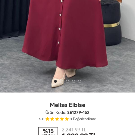
Melisa Elbise
Ürün Kodu:
SE1279-152
5.0
0
Değerlendirme
2,241.99 TL
%15