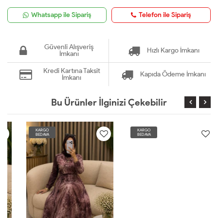
Whatsapp ile Sipariş
Telefon ile Sipariş
Güvenli Alışveriş
Hızlı Kargo İmkanı
İmkanı
Kredi Kartına Taksit
Kapıda Ödeme İmkanı
İmkanı
Bu Ürünler İlginizi Çekebilir
KARGO
KARGO
BEDAVA
BEDAVA