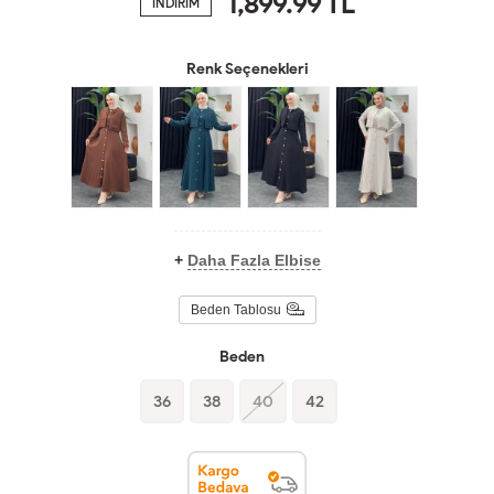
1,899.99
TL
İNDİRİM
Renk Seçenekleri
+
Daha Fazla Elbise
Beden Tablosu
Beden
36
38
40
42