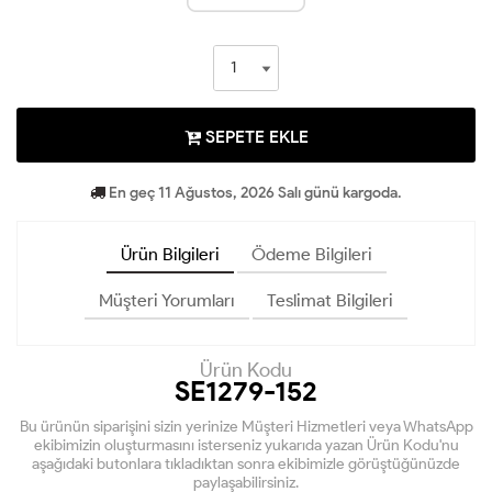
SEPETE EKLE
En geç 11 Ağustos, 2026 Salı günü kargoda.
Ürün Bilgileri
Ödeme Bilgileri
Müşteri Yorumları
Teslimat Bilgileri
Ürün Kodu
SE1279-152
Bu ürünün siparişini sizin yerinize Müşteri Hizmetleri veya WhatsApp
ekibimizin oluşturmasını isterseniz yukarıda yazan Ürün Kodu'nu
aşağıdaki butonlara tıkladıktan sonra ekibimizle görüştüğünüzde
paylaşabilirsiniz.