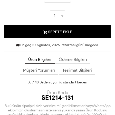
SEPETE EKLE
En geç 10 Ağustos, 2026 Pazartesi günü kargoda.
Ürün Bilgileri
Ödeme Bilgileri
Müşteri Yorumları
Teslimat Bilgileri
38 / 48 Beden uyumlu standart beden
Ürün Kodu
SE1214-131
Bu ürünün siparişini sizin yerinize Müşteri Hizmetleri veya WhatsApp
ekibimizin oluşturmasını isterseniz yukarıda yazan Ürün Kodu'nu
aşağıdaki butonlara tıkladıktan sonra ekibimizle görüştüğünüzde