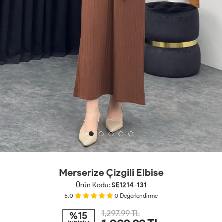
Merserize Çizgili Elbise
Ürün Kodu:
SE1214-131
5.0
0
Değerlendirme
1,297.99 TL
%15