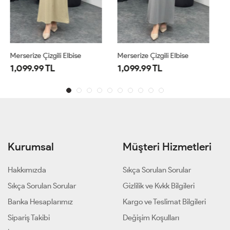
Merserize Çizgili Elbise
Merserize Çizgili Elbise
1,099.99 TL
1,099.99 TL
Kurumsal
Müşteri Hizmetleri
Hakkımızda
Sıkça Sorulan Sorular
Sıkça Sorulan Sorular
Gizlilik ve Kvkk Bilgileri
Banka Hesaplarımız
Kargo ve Teslimat Bilgileri
Sipariş Takibi
Değişim Koşulları