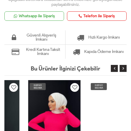
paylaşabilirsiniz.
Whatsapp ile Sipariş
Telefon ile Sipariş
Güvenli Alışveriş
Hızlı Kargo İmkanı
İmkanı
Kredi Kartına Taksit
Kapıda Ödeme İmkanı
İmkanı
Bu Ürünler İlginizi Çekebilir
KARGO
KARGO
BEDAVA
BEDAVA