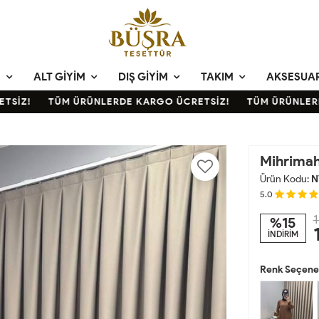
M
ALT GIYIM
DIŞ GIYIM
TAKIM
AKSESUA
İZ!
TÜM ÜRÜNLERDE KARGO ÜCRETSİZ!
TÜM ÜRÜNLERDE 
Mihrimah
Ürün Kodu:
N
5.0
1
%15
İNDİRİM
Renk Seçenek