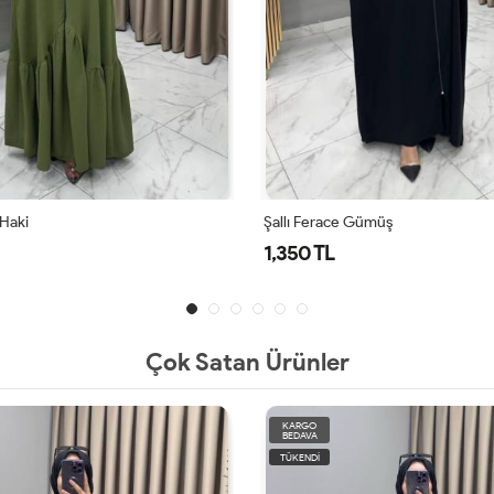
 Haki
Şallı Ferace Gümüş
1,350 TL
Çok Satan Ürünler
KARGO
BEDAVA
TÜKENDİ