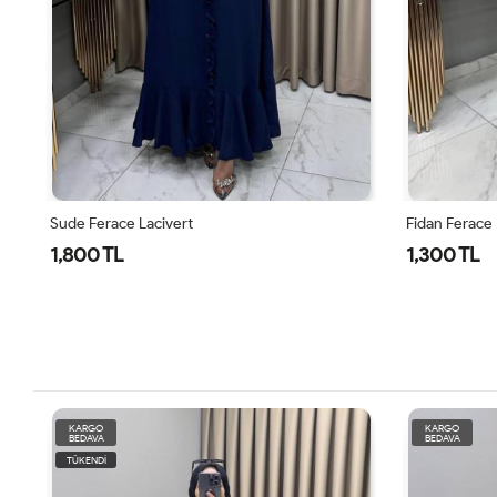
Sude Ferace Lacivert
Fidan Ferace
1,800 TL
1,300 TL
KARGO
KARGO
BEDAVA
BEDAVA
TÜKENDİ