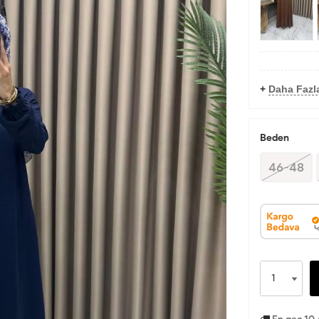
+
Daha Fazl
Beden
46-48