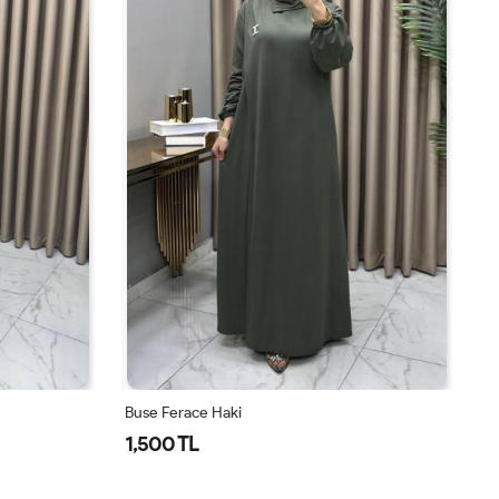
Buse Ferace Haki
Bu
1,500 TL
1