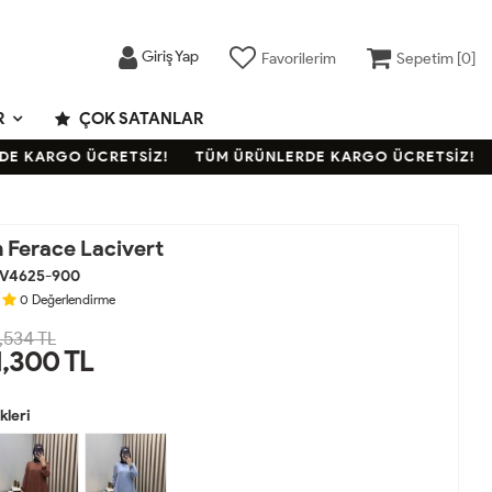
Giriş Yap
Favorilerim
Sepetim [
0
]
R
ÇOK SATANLAR
KARGO ÜCRETSİZ!
TÜM ÜRÜNLERDE KARGO ÜCRETSİZ!
T
 Ferace Lacivert
V4625-900
0
Değerlendirme
,534 TL
1,300
TL
leri