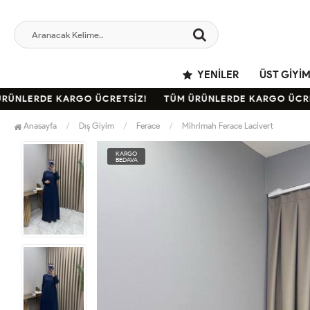
YENILER
ÜST GIYI
NLERDE KARGO ÜCRETSİZ!
TÜM ÜRÜNLERDE KARGO ÜCRETS
Anasayfa
Dış Giyim
Ferace
Mihrimah Ferace Lacivert
KARGO
BEDAVA