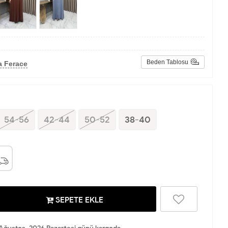
Beden Tablosu
a Ferace
54-56
42-44
50-52
38-40
SEPETE EKLE