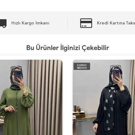
Hızlı Kargo İmkanı
Kredi Kartına Taks
Bu Ürünler İlginizi Çekebilir
KARGO
BEDAVA