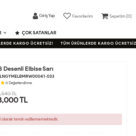
Giriş Yap
Favorilerim
Sepetim [
0
]
R
ÇOK SATANLAR
DE KARGO ÜCRETSİZ!
TÜM ÜRÜNLERDE KARGO ÜCRETSİZ!
Desenli Elbise Sarı
LNGYMELBMRW00041-033
0
Değerlendirme
,540 TL
3,000
TL
i olarak temin edilememektedir.