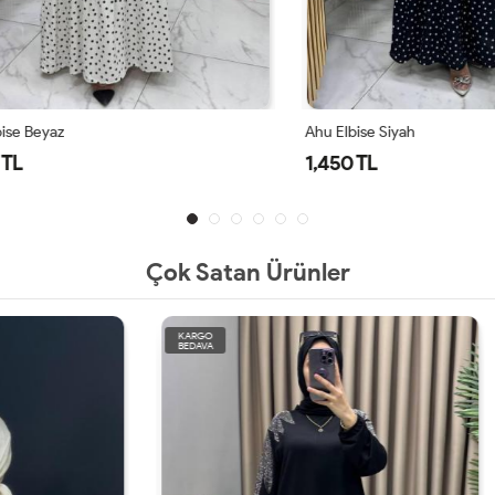
eyaz
Ahu Elbise Siyah
1,450 TL
Çok Satan Ürünler
KARGO
BEDAVA