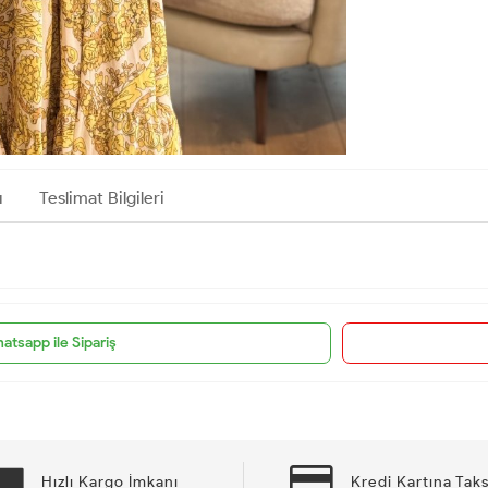
ı
Teslimat Bilgileri
atsapp ile Sipariş
Hızlı Kargo İmkanı
Kredi Kartına Taks