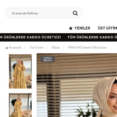
YENILER
ÜST GIYI
ÜRÜNLERDE KARGO ÜCRETSİZ!
TÜM ÜRÜNLERDE KARGO ÜCRE
Anasayfa
Üst Giyim
Elbise
MRW1748 Desenli Elbise Sarı
KARGO
BEDAVA