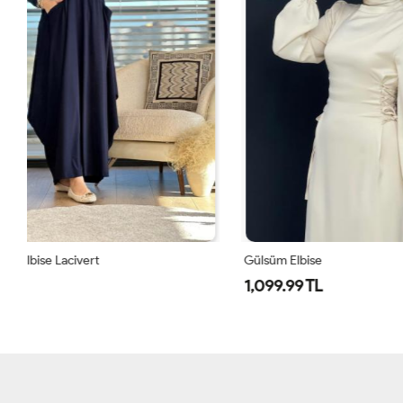
Gülsüm Elbise
Nilda Elbise 
1,099.99 TL
1,550 TL