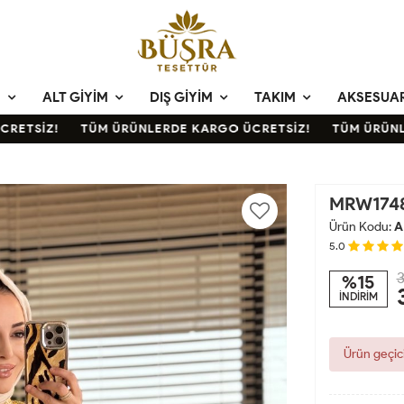
M
ALT GIYIM
DIŞ GIYIM
TAKIM
AKSESUA
TSİZ!
TÜM ÜRÜNLERDE KARGO ÜCRETSİZ!
TÜM ÜRÜNLER
MRW1748 
Ürün Kodu:
A
5.0
3
%15
İNDİRİM
Ürün geçic