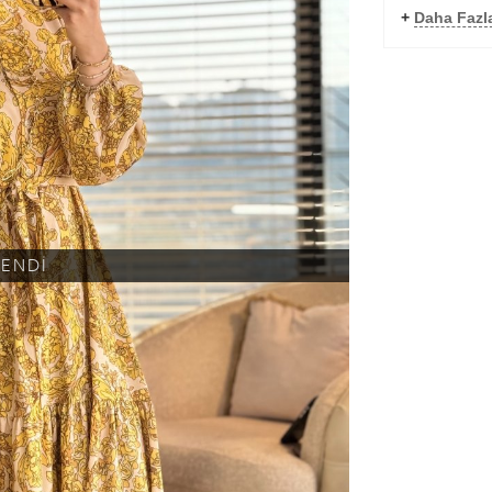
+
Daha Fazla
KENDİ