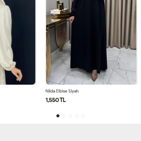
Siyah
260176 Hafif Kumaşlı Zarif Yazlık E
3,000 TL